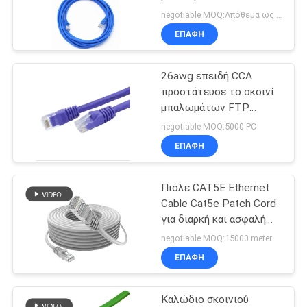
SITEMAP
Ethernet Cat5
negotiable MOQ:Απόθεμα ως αίτημα του πελάτη, προσαρμοσμένο 30000meters τύπων.
ΕΠΑΦΉ
ΠΟΛΙΤΙΚΉ
26awg επειδή CCA
ΑΠΟΡΡΉΤΟΥ
προστάτευσε το σκοινί
μπαλωμάτων FTP
Cat5e, καλώδιο 20m
negotiable MOQ:5000 PC
Cat5e Ethernet
ΕΠΑΦΉ
Πιόλε CAT5E Ethernet
Cable Cat5e Patch Cord
για διαρκή και ασφαλή
δικτύωση
negotiable MOQ:15000 meter
ΕΠΑΦΉ
Καλώδιο σκοινιού