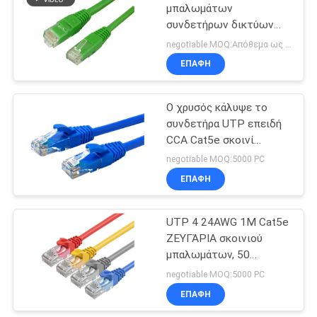
μπαλωμάτων
συνδετήρων δικτύων
RJ45 UTP Cat5 για τις
negotiable MOQ:Απόθεμα ως αίτημα του πελάτη, προσαρμοσμένο 30000meters τύπων.
τηλεπικοινωνίες
ΕΠΑΦΉ
Ο χρυσός κάλυψε το
συνδετήρα UTP επειδή
CCA Cat5e σκοινί
μπαλωμάτων για το
negotiable MOQ:5000 PC
τυχερό παιχνίδι
ΕΠΑΦΉ
UTP 4 24AWG 1M Cat5e
ΖΕΥΓΆΡΙΑ σκοινιού
μπαλωμάτων, 50
καλώδιο FT Cat5e
negotiable MOQ:5000 PC
Ethernet
ΕΠΑΦΉ