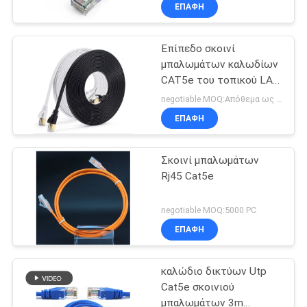
Cat5e
ΕΠΑΦΉ
ΠΟΙΟΤΙΚΌΣ
Επίπεδο σκοινί
ΈΛΕΓΧΟΣ
μπαλωμάτων καλωδίων
CAT5e του τοπικού LAN
ΜΑΣ
δικτύων 3m UTP
negotiable MOQ:Απόθεμα ως αίτημα του πελάτη, προσαρμοσμένος τύπος 3000 μέτρα.
ΕΛΆΤΕ
ΕΠΑΦΉ
ΣΕ
Σκοινί μπαλωμάτων
ΕΠΑΦΉ
Rj45 Cat5e
ΜΕ
negotiable MOQ:5000 PC
ΕΙΔΉΣΕΙΣ
ΕΠΑΦΉ
καλώδιο δικτύων Utp
ΠΕΡΙΠΤΏΣΕΙΣ
Cat5e σκοινιού
μπαλωμάτων 3m