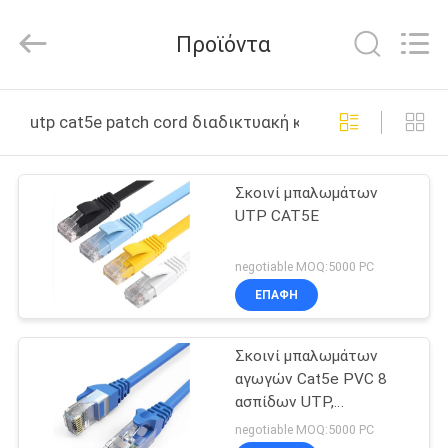
Guangdong
Jingchang
Cable
Προϊόντα
Industry
Co.,
Ltd. .
All
ΣΠΊΤΙ
Rights
Reserved.
utp cat5e patch cord διαδικτυακή κατασκευή
ΠΡΟΪΌΝΤΑ
Σκοινί μπαλωμάτων
UTP CAT5E
ΒΊΝΤΕΟ
negotiable MOQ:5000 PC
ΠΕΡΊΠΟΥ
ΕΠΑΦΉ
ΕΜΕΊΣ
Σκοινί μπαλωμάτων
αγωγών Cat5e PVC 8
ΓΎΡΟΣ
ασπίδων UTP,
ΕΡΓΟΣΤΑΣΊΩΝ
εξωτερικό καλώδιο 50m
negotiable MOQ:5000 PC