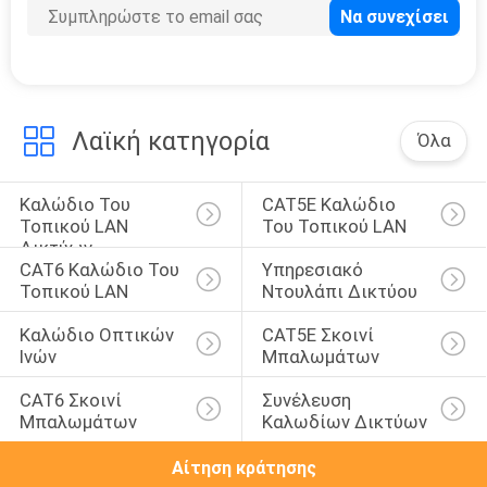
35
Σκοινί μπαλωμάτων
οπτικών ινών
Λαϊκή κατηγορία
Όλα
Καλώδιο Του 
CAT5E Καλώδιο 
Τοπικού LAN 
Του Τοπικού LAN
Δικτύων
17
CAT6 Καλώδιο Του 
Υπηρεσιακό 
Τοπικού LAN
Ντουλάπι Δικτύου
Cat6A καλώδιο του
Καλώδιο Οπτικών 
CAT5E Σκοινί 
τοπικού LAN
Ινών
Μπαλωμάτων
CAT6 Σκοινί 
Συνέλευση 
Μπαλωμάτων
Καλωδίων Δικτύων
Αίτηση κράτησης