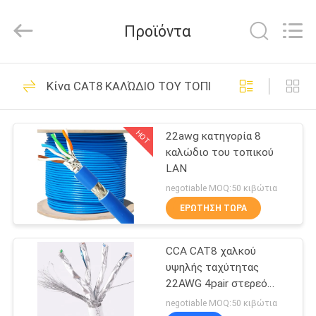
Guangdong
Jingchang
Cable
Προϊόντα
Industry
Co.,
Ltd. .
All
ΣΠΊΤΙ
Rights
95
Reserved.
Κίνα CAT8 ΚΑΛΏΔΙΟ ΤΟΥ ΤΟΠΙΚΟΎ LAN
Καλώδιο του
ΠΡΟΪΌΝΤΑ
τοπικού LAN
HOT
22awg κατηγορία 8
καλώδιο του τοπικού
δικτύων
ΒΊΝΤΕΟ
LAN
negotiable MOQ:50 κιβώτια
ΠΕΡΊΠΟΥ
ΕΡΏΤΗΣΗ ΤΏΡΑ
38
ΕΜΕΊΣ
CAT5E καλώδιο του
CCA CAT8 χαλκού
υψηλής ταχύτητας
ΓΎΡΟΣ
τοπικού LAN
22AWG 4pair στερεό
ΕΡΓΟΣΤΑΣΊΩΝ
γυμνό καλώδιο του
negotiable MOQ:50 κιβώτια