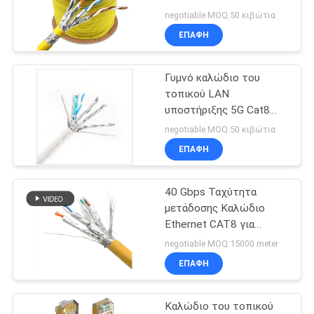
SITEMAP
γάτα 8 καλώδιο Ethernet
negotiable MOQ:50 κιβώτια
ΕΠΑΦΉ
57
ΠΟΛΙΤΙΚΉ
καλώδιο οπτικών
Γυμνό καλώδιο του
ΑΠΟΡΡΉΤΟΥ
τοπικού LAN
ινών
υποστήριξης 5G Cat8
χαλκού 22AWG 4pairs
negotiable MOQ:50 κιβώτια
υψηλής ταχύτητας
ΕΠΑΦΉ
40 Gbps Ταχύτητα
23
μετάδοσης Καλώδιο
CAT5E σκοινί
Ethernet CAT8 για
ταχύτητα μεταφοράς
negotiable MOQ:15000 meter
μπαλωμάτων
δεδομένων
ΕΠΑΦΉ
Καλώδιο του τοπικού