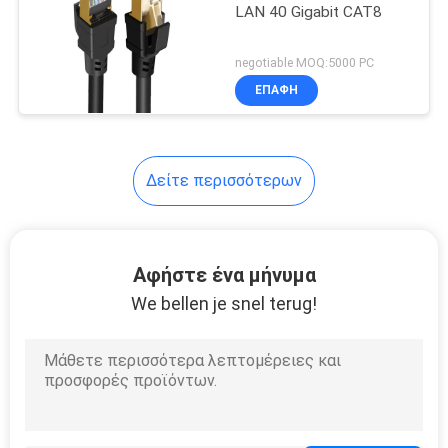
LAN 40 Gigabit CAT8
25
negotiable MOQ:5000 PC
CAT6 σκοινί
ΕΠΑΦΉ
μπαλωμάτων
Δείτε περισσότερων
27
Αφήστε ένα μήνυμα
Συνέλευση
We bellen je snel terug!
καλωδίων δικτύων