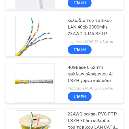
τοπικού LAN, σκοινί
ΕΠΑΦΉ
Cat8 Ethernet
ΠΟΙΟΤΙΚΌΣ
καλώδιο του τοπικού
ΈΛΕΓΧΟΣ
35
LAN 40gb 2000mhz
23AWG RJ45 SFTP
CAT6 καλώδιο του
ΜΑΣ
CAT8 για την
negotiable MOQ:50 κιβώτια
τοπικού LAN
επικοινωνία
ΕΛΆΤΕ
ΕΠΑΦΉ
ΣΕ
40GBase 0.62mm
ΕΠΑΦΉ
φύλλων αλουμινίου Al
ΜΕ
LSZH γυμνό καλώδιο
40
του τοπικού LAN
negotiable MOQ:50 κιβώτια
χαλκού CAT8
Υπηρεσιακό
ΕΙΔΉΣΕΙΣ
ΕΠΑΦΉ
ντουλάπι δικτύου
22AWG σακάκι PVC FTP
ΠΕΡΙΠΤΏΣΕΙΣ
LSZH 305m καλώδιο
του τοπικού LAN CAT8,