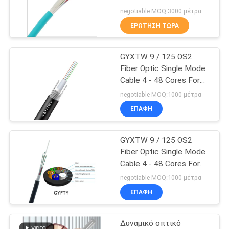
SITEMAP
negotiable MOQ:3000 μέτρα
ΕΡΏΤΗΣΗ ΤΏΡΑ
57
ΠΟΛΙΤΙΚΉ
καλώδιο οπτικών
GYXTW 9 / 125 OS2
ΑΠΟΡΡΉΤΟΥ
Fiber Optic Single Mode
ινών
Cable 4 - 48 Cores For
Duct / Aerial
negotiable MOQ:1000 μέτρα
ΕΠΑΦΉ
GYXTW 9 / 125 OS2
23
Fiber Optic Single Mode
CAT5E σκοινί
Cable 4 - 48 Cores For
Duct / Aerial
negotiable MOQ:1000 μέτρα
μπαλωμάτων
ΕΠΑΦΉ
Δυναμικό οπτικό