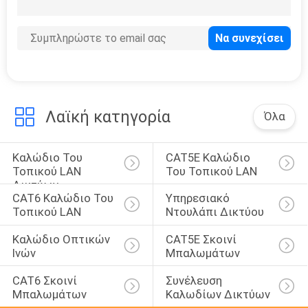
8
CAT7 ΚΑΛΏΔΙΟ ΤΟΥ
ΤΟΠΙΚΟΎ LAN
Λαϊκή κατηγορία
Όλα
Καλώδιο Του 
CAT5E Καλώδιο 
8
Τοπικού LAN 
Του Τοπικού LAN
CAT8 ΚΑΛΏΔΙΟ ΤΟΥ
Δικτύων
CAT6 Καλώδιο Του 
Υπηρεσιακό 
ΤΟΠΙΚΟΎ LAN
Τοπικού LAN
Ντουλάπι Δικτύου
Καλώδιο Οπτικών 
CAT5E Σκοινί 
Ινών
Μπαλωμάτων
CAT6 Σκοινί 
Συνέλευση 
Μπαλωμάτων
Καλωδίων Δικτύων
5