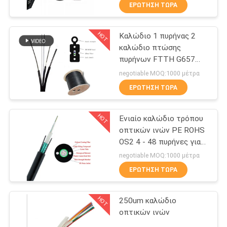
ΕΡΏΤΗΣΗ ΤΏΡΑ
ΠΟΙΟΤΙΚΌΣ
HOT
Καλώδιο 1 πυρήνας 2
ΈΛΕΓΧΟΣ
35
καλώδιο πτώσης
πυρήνων FTTH G657
CAT6 καλώδιο του
ΜΑΣ
οπτικών ινών
negotiable MOQ:1000 μέτρα
τοπικού LAN
ΕΛΆΤΕ
ΕΡΏΤΗΣΗ ΤΏΡΑ
ΣΕ
HOT
Ενιαίο καλώδιο τρόπου
ΕΠΑΦΉ
οπτικών ινών PE ROHS
ΜΕ
OS2 4 - 48 πυρήνες για
40
την κεραία αγωγών
negotiable MOQ:1000 μέτρα
Υπηρεσιακό
ΕΙΔΉΣΕΙΣ
ΕΡΏΤΗΣΗ ΤΏΡΑ
ντουλάπι δικτύου
HOT
250um καλώδιο
ΠΕΡΙΠΤΏΣΕΙΣ
οπτικών ινών