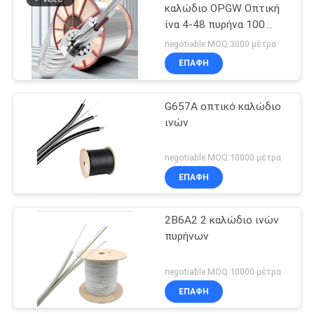
καλώδιο OPGW Οπτική
ίνα 4-48 πυρήνα 100
25
διατομή εξωτερικό
negotiable MOQ:3000 μέτρα
σύνθετο υπερυψωμένο
CAT6 σκοινί
ΕΠΑΦΉ
καλώδιο γης Οπτικό
μπαλωμάτων
καλώδιο
G657A οπτικό καλώδιο
ινών
negotiable MOQ:10000 μέτρα
ΕΠΑΦΉ
27
Συνέλευση
2B6A2 2 καλώδιο ινών
πυρήνων
καλωδίων δικτύων
negotiable MOQ:10000 μέτρα
ΕΠΑΦΉ