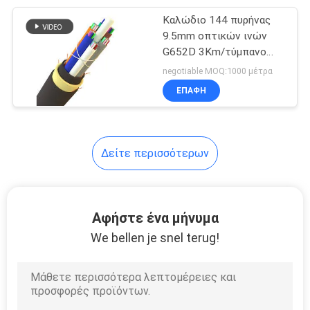
Καλώδιο 144 πυρήνας
35
9.5mm οπτικών ινών
Σκοινί μπαλωμάτων
G652D 3Km/τύμπανο
ADSS διάμετρος
negotiable MOQ:1000 μέτρα
οπτικών ινών
ΕΠΑΦΉ
Δείτε περισσότερων
17
Cat6A καλώδιο του
Αφήστε ένα μήνυμα
τοπικού LAN
We bellen je snel terug!