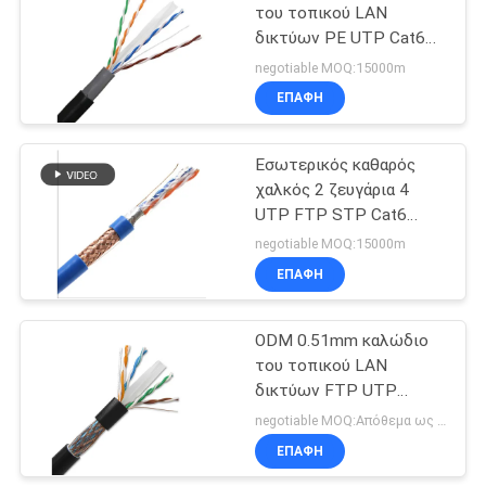
του τοπικού LAN
δικτύων PE UTP Cat6
PVC 305M
negotiable MOQ:15000m
ΕΠΑΦΉ
Εσωτερικός καθαρός
χαλκός 2 ζευγάρια 4
UTP FTP STP Cat6
ζευγάρια καλωδίων του
negotiable MOQ:15000m
τοπικού LAN
ΕΠΑΦΉ
ODM 0.51mm καλώδιο
του τοπικού LAN
δικτύων FTP UTP
24AWG
negotiable MOQ:Απόθεμα ως αίτημα του πελάτη, προσαρμοσμένο 30000meter τύπων.
ΕΠΑΦΉ