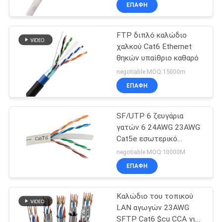
ΕΠΑΦΉ
ΠΟΙΟΤΙΚΌΣ
FTP διπλό καλώδιο
ΈΛΕΓΧΟΣ
χαλκού Cat6 Ethernet
θηκών υπαίθριο καθαρό
ΜΑΣ
negotiable MOQ:15000m
ΕΛΆΤΕ
ΕΠΑΦΉ
ΣΕ
SF/UTP 6 ζευγάρια
ΕΠΑΦΉ
γατών 6 24AWG 23AWG
ΜΕ
Cat5e εσωτερικό
καλώδιο του τοπικού
negotiable MOQ:10000M
LAN UTP
ΕΙΔΉΣΕΙΣ
ΕΠΑΦΉ
Καλώδιο του τοπικού
ΠΕΡΙΠΤΏΣΕΙΣ
LAN αγωγών 23AWG
SFTP Cat6 $cu CCA για