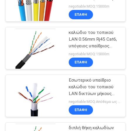
SITEMAP
τις τηλεπικοινωνίες
negotiable MOQ:15000m
ΕΠΑΦΉ
ΠΟΛΙΤΙΚΉ
καλώδιο του τοπικού
ΑΠΟΡΡΉΤΟΥ
LAN 0.56mm Rj45 Cat6,
υπόγειος υπαίθριος
αδιάβροχος καλωδίων
negotiable MOQ:15000m
Cat6
ΕΠΑΦΉ
Εσωτερικό υπαίθριο
καλώδιο του τοπικού
LAN δικτύων μήκους
Cat6 305M
negotiable MOQ:Απόθεμα ως αίτημα του πελάτη, προσαρμοσμένο 30000meter τύπων.
ΕΠΑΦΉ
διπλή θήκη καλωδίων