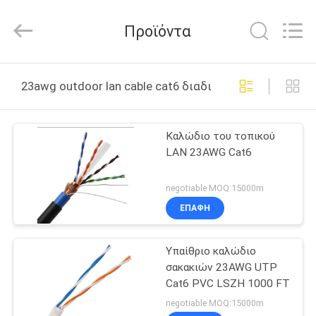
Guangdong
Jingchang
Cable
Προϊόντα
Industry
Co.,
Ltd. .
All
ΣΠΊΤΙ
Rights
Reserved.
23awg outdoor lan cable cat6 διαδικτυακή κατασκευή
ΠΡΟΪΌΝΤΑ
Καλώδιο του τοπικού
LAN 23AWG Cat6
ΒΊΝΤΕΟ
negotiable MOQ:15000m
ΠΕΡΊΠΟΥ
ΕΠΑΦΉ
ΕΜΕΊΣ
Υπαίθριο καλώδιο
σακακιών 23AWG UTP
ΓΎΡΟΣ
Cat6 PVC LSZH 1000 FT
ΕΡΓΟΣΤΑΣΊΩΝ
negotiable MOQ:15000m