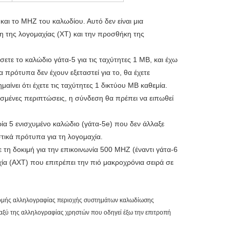
και το MHZ του καλωδίου. Αυτό δεν είναι μια
ψη της λογομαχίας (XT) και την προσθήκη της
ήσετε το καλώδιο γάτα-5 για τις ταχύτητες 1 ΜΒ, και έχω
πρότυπα δεν έχουν εξεταστεί για το, θα έχετε
αίνει ότι έχετε τις ταχύτητες 1 δικτύου ΜΒ καθεμία.
ισμένες περιπτώσεις, η σύνδεση θα πρέπει να ειπωθεί
ία 5 ενισχυμένο καλώδιο (γάτα-5e) που δεν άλλαξε
τικά πρότυπα για τη λογομαχία.
τη δοκιμή για την επικοινωνία 500 MHZ (έναντι γάτα-6
α (AXT) που επιτρέπει την πιό μακροχρόνια σειρά σε
ανομής αλληλογραφίας περιοχής συστημάτων καλωδίωσης
αξύ της αλληλογραφίας χρηστών που οδηγεί έξω την επιτροπή