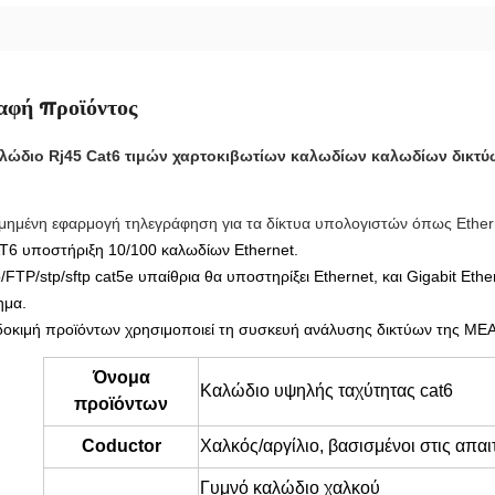
αφή προϊόντος
αλώδιο Rj45 Cat6 τιμών χαρτοκιβωτίων καλωδίων καλωδίων δικτ
μημένη εφαρμογή τηλεγράφηση για τα δίκτυα υπολογιστών όπως Ethern
T6 υποστήριξη 10/100 καλωδίων Ethernet.
p/FTP/stp/sftp cat5e υπαίθρια θα υποστηρίξει Ethernet, και Gigabit E
ημα.
δοκιμή προϊόντων χρησιμοποιεί τη συσκευή ανάλυσης δικτύων της MEA
Όνομα
Καλώδιο υψηλής ταχύτητας cat6
προϊόντων
Coductor
Χαλκός/αργίλιο, βασισμένοι στις απαι
Γυμνό καλώδιο χαλκού