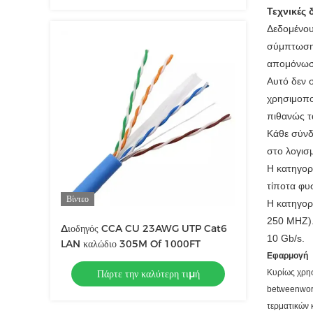
Τεχνικές 
Δεδομένου 
σύμπτωση,
απομόνωσ
Αυτό δεν σ
χρησιμοπο
πιθανώς τα
Κάθε σύνδ
στο λογισμ
Η κατηγορ
τίποτα φυ
Βίντεο
Η κατηγορ
250 MHZ).
Διοδηγός CCA CU 23AWG UTP Cat6
10 Gb/s.
LAN καλώδιο 305M Of 1000FT
Εφαρμογή
Πάρτε την καλύτερη τιμή
Κυρίως χρησ
betweenwork
τερματικών 