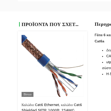
Περιγρ
ΠΡΟΪΌΝΤΑ ΠΟΥ ΣΧΕΤΊΖΟΝΤΑΙ
Γάτα 6 κ
Cat6a
Δο
CA
ut
σύστ
Η 
Βίντεο
Καλώδιο Cat6 Ethernet, καλώδιο Cat6
Shielded SFTP, 1000ft, 23AWG,