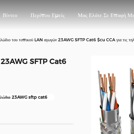
Βίντεο
Περίπου Εμείς
Μας Ελάτε Σε Επαφή Μ
λώδιο του τοπικού LAN αγωγών 23AWG SFTP Cat6 $cu CCA για τις τηλ
ών 23AWG SFTP Cat6
λώδιο 23AWG sftp cat6