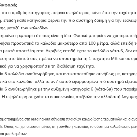
διαφορές
ότι ο αριθμός κατηγορίας παίρνει υψηλότερος, κάνει έτσι την ταχύτητα 
 επειδή κάθε κατηγορία φέρνει την πιό αυστηρή δοκιμή για την εξάλει
ης μεταξύ των καλωδίων.
ημαίνει η εμπειρία ότι σας είναι η ίδια. Φυσικά μπορείτε να χρησιμοποι
ιήσει προσωπικά το καλώδιο μακρύτερο από 100 μέτρα, αλλά επειδή τα 
 μεικτά αποτελέσματα. Ακριβώς επειδή έχετε το καλώδιο γάτα-6, δεν σημ
εση στο δίκτυό σας πρέπει να υποστηρίξει τη 1 ταχύτητα ΜΒ και σε ορ
ικό για να χρησιμοποιήσει τη διαθέσιμη ταχύτητα.
ία 5 καλώδιο αναθεωρήθηκε, και αντικαταστάθηκε συνήθως με, κατηγορ
σικά στο καλώδιο, αλλά τα αντ' αυτού εφαρμοσμένα πιό αυστηρά εξετασ
ία 6 αναθεωρήθηκε με την αυξημένη κατηγορία 6 (γάτα-6a) που παρείχε 
 Η υψηλότερη συχνότητα επικοινωνίας απέβαλε την αλλοδαπή λογομαχί
ιμοποιημένος στη leading-out σύνδεση πλαισίων καλωδίωσης τερματικών και δι
. Όπως και χρησιμοποιημένος στη σύνθεση κατοικίας το σύστημα καλωδίωσης μετ
και μπαλωμάτων.