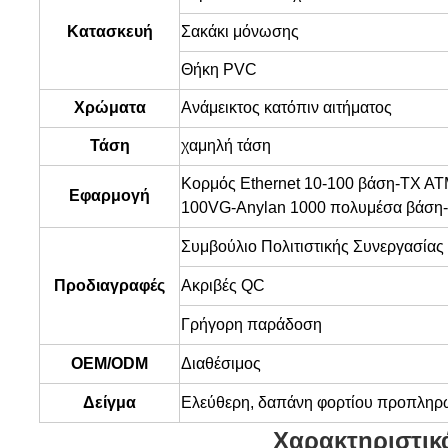
Κατασκευή
Σακάκι μόνωσης
Θήκη PVC
Χρώματα
Ανάμεικτος κατόπιν αιτήματος
Τάση
χαμηλή τάση
Κορμός Ethernet 10-100 βάση-TX AT
Εφαρμογή
100VG-Anylan 1000 πολυμέσα βάση-
Συμβούλιο Πολιτιστικής Συνεργασίας
Προδιαγραφές
Ακριβές QC
Γρήγορη παράδοση
OEM/ODM
Διαθέσιμος
Δείγμα
Ελεύθερη, δαπάνη φορτίου προπληρ
Χαρακτηριστικ