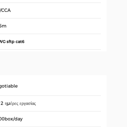
/CCA
5m
WG sftp cat6
gotiable
2 ημέρες εργασίας
00box/day