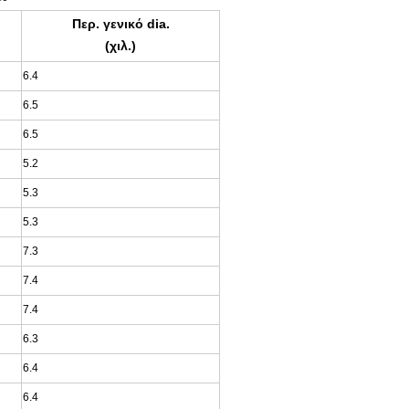
Περ. γενικό dia.
(χιλ.)
6.4
6.5
6.5
5.2
5.3
5.3
7.3
7.4
7.4
6.3
6.4
6.4