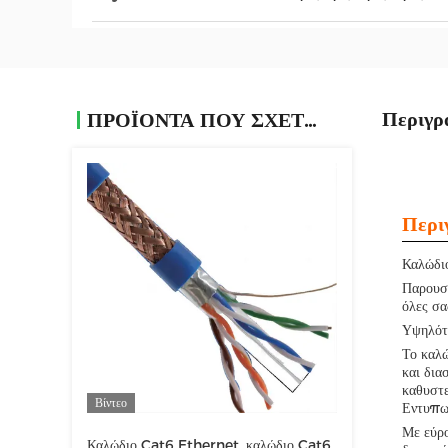
Περιγρ
ΠΡΟΪΌΝΤΑ ΠΟΥ ΣΧΕΤΊΖΟΝΤΑΙ
Περι
Καλώδι
Παρουσι
όλες σα
Υψηλότ
Το καλ
και δια
καθυστε
Βίντεο
Εντυπωσ
Με εύρ
Καλώδιο Cat6 Ethernet, καλώδιο Cat6