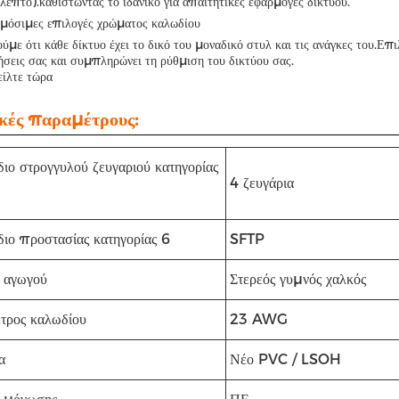
λεπτο).καθιστώντας το ιδανικό για απαιτητικές εφαρμογές δικτύου.
μόσιμες επιλογές χρώματος καλωδίου
ύμε ότι κάθε δίκτυο έχει το δικό του μοναδικό στυλ και τις ανάγκες του.Επ
σεις σας και συμπληρώνει τη ρύθμιση του δικτύου σας.
ίλτε τώρα
ικές παραμέτρους:
ιο στρογγυλού ζευγαριού κατηγορίας
4 ζευγάρια
ιο προστασίας κατηγορίας 6
SFTP
 αγωγού
Στερεός γυμνός χαλκός
τρος καλωδίου
23 AWG
α
Νέο PVC / LSOH