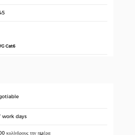
45
WG Cat6
gotiable
7 work days
0 κυλίνδρους την ημέρα