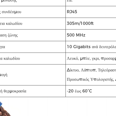
 μόνωσης
ΠΕ
 συνδέσμου
RJ45
εια καλωδίου
305m/1000ft
αση ζώνης
500 MHz
ητα
10 Gigabits ανά δευτερόλ
α καλωδίου
Λευκό, μπλε, γκρι, προσα
Δίκτυο, Λάπτοπ, Τηλεόραση
μογή
Προσωπικός Υπολογιστής, 
κή θερμοκρασία
-20 έως 60°C