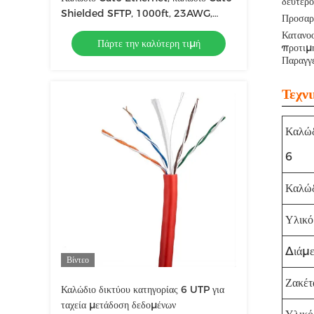
δευτερό
Shielded SFTP, 1000ft, 23AWG,
Προσαρ
Solid Bare Copper, 500MHz
Κατανοο
Πάρτε την καλύτερη τιμή
προτιμή
Παραγγε
Τεχν
Καλώδ
6
Καλώδ
Υλικό
Διάμε
Βίντεο
Ζακέτ
Καλώδιο δικτύου κατηγορίας 6 UTP για
ταχεία μετάδοση δεδομένων