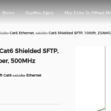
Βίντεο
Περίπου Εμείς
Μας Ελάτε Σε Επαφή Μ
λώδιο Cat6 Ethernet, καλώδιο Cat6 Shielded SFTP, 1000ft, 23AW
 Cat6 Shielded SFTP,
per, 500MHz
t Cat6 καλώδιο Ethernet