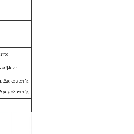
επτο
ρμοσμένο
, Διακομιστής,
Δρομολογητής