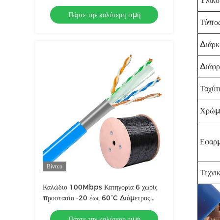
Υλικό
Πάρτε την καλύτερη τιμή
Τύπος
Διάρκ
Διάφρ
Ταχύτ
Χρώμ
Εφαρ
Βίντεο
Τεχνι
Καλώδιο 100Mbps Κατηγορία 6 χωρίς
προστασία -20 έως 60°C Διάμετρος
καλωδίου 23 AWG
Πάρτε την καλύτερη τιμή