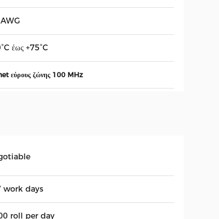
 AWG
0°C έως +75°C
net εύρους ζώνης 100 MHz
gotiable
7 work days
0 roll per day