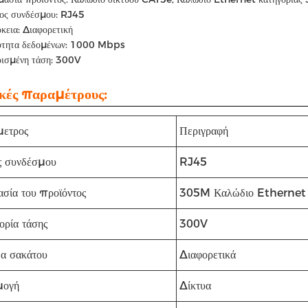
ος συνδέσμου: RJ45
κεια: Διαφορετική
ύτητα δεδομένων: 1000 Mbps
ρισμένη τάση: 300V
ικές παραμέτρους:
ετρος
Περιγραφή
 συνδέσμου
RJ45
σία του προϊόντος
305M Καλώδιο Ethernet 
ορία τάσης
300V
α σακάτου
Διαφορετικά
μογή
Δίκτυα