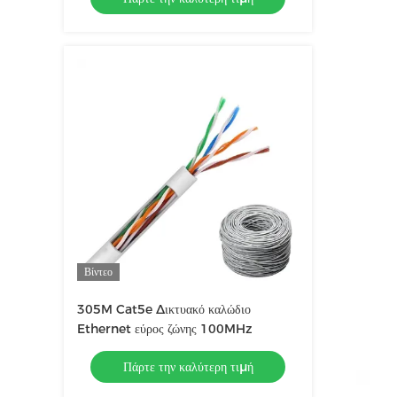
Βίντεο
305M Cat5e Δικτυακό καλώδιο
Ethernet εύρος ζώνης 100MHz
Πάρτε την καλύτερη τιμή