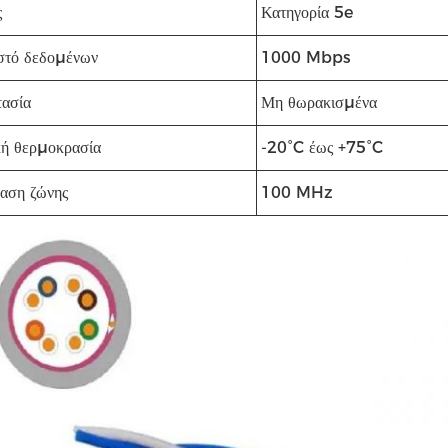
ς
Κατηγορία 5e
τό δεδομένων
1000 Mbps
ασία
Μη θωρακισμένα
κή θερμοκρασία
-20°C έως +75°C
αση ζώνης
100 MHz