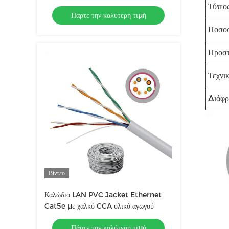
UTP 23AWG
Τύπο
Πάρτε την καλύτερη τιμή
Ποσοσ
Προστ
Τεχνι
Διάφρ
Βίντεο
Καλώδιο LAN PVC Jacket Ethernet
Cat5e με χαλκό CCA υλικό αγωγού
Πάρτε την καλύτερη τιμή