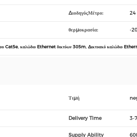
ΔιοδηγόςΜέτρο:
24
θερμοκρασία:
-2
,
,
ύου Cat5e
καλώδιο Ethernet δικτύων 305m
Δικτυακό καλώδιο Ether
Τιμή
ne
Delivery Time
3-
Supply Ability
600