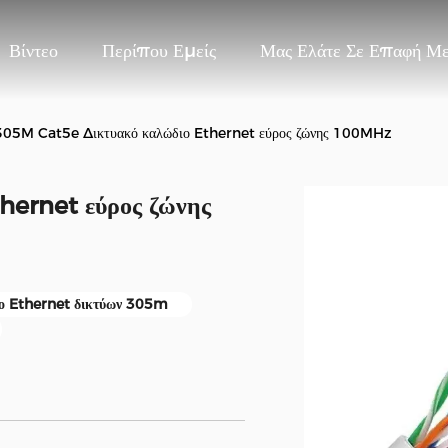
Βίντεο
Περίπου Εμείς
Μας Ελάτε Σε Επαφή Μ
305M Cat5e Δικτυακό καλώδιο Ethernet εύρος ζώνης 100MHz
hernet εύρος ζώνης
ο Ethernet δικτύων 305m