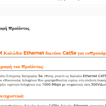
αφή προϊόντος
 Καλώδιο Ethernet δικτύου Cat5e για ευπροσάρ
γραφή του προϊόντος:
διο Ενίσχυσης Κατηγορίας 5e, επίσης γνωστό ως Καλώδιο Ethernet CAT5e 
υ επικοινωνίας δεδομένων που χρησιμοποιείται ευρέως στη σύνδεση διαφό
ρίζει ταχύτητα δεδομένων έως 1000 Mbps με ονομαστική τάση 300VΔιατί
κτηριστικά:
μασία προϊόντος: Καλώδιο δικτύου CAT5e, Καλώδιο Ethernet κατηγορία