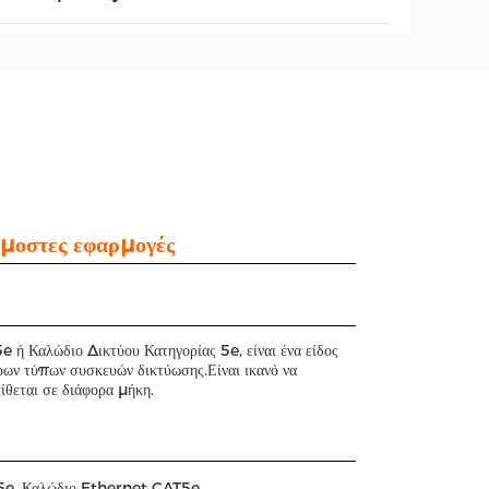
μοστες εφαρμογές
ή Καλώδιο Δικτύου Κατηγορίας 5e, είναι ένα είδος
ρων τύπων συσκευών δικτύωσης.Είναι ικανό να
θεται σε διάφορα μήκη.
ς 5e, Καλώδιο Ethernet CAT5e