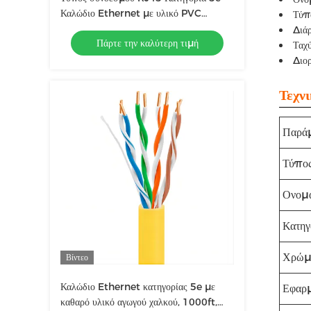
Καλώδιο Ethernet με υλικό PVC
Τύπ
Jacket
Διάρ
Πάρτε την καλύτερη τιμή
Ταχ
Διο
Τεχν
Παράμ
Τύπος
Ονομα
Κατηγ
Χρώμ
Βίντεο
Καλώδιο Ethernet κατηγορίας 5e με
Εφαρ
καθαρό υλικό αγωγού χαλκού, 1000ft,