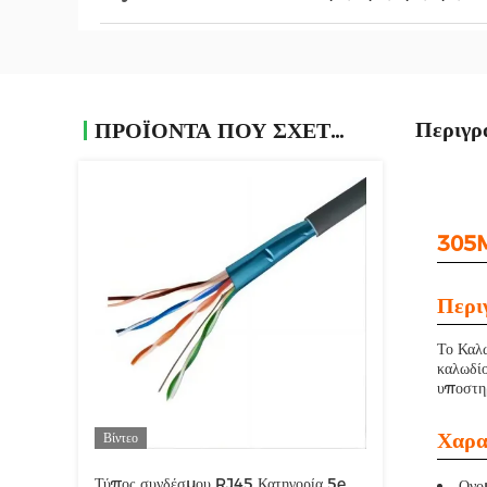
Περιγρ
ΠΡΟΪΌΝΤΑ ΠΟΥ ΣΧΕΤΊΖΟΝΤΑΙ
305M
Περι
Το Καλώ
καλωδίο
υποστη
Χαρα
Βίντεο
Τύπος συνδέσμου RJ45 Κατηγορία 5e
Ονο