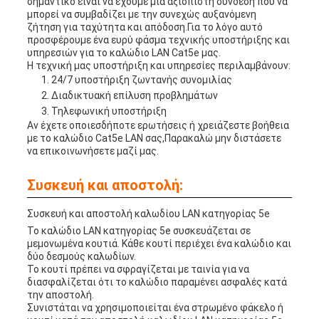
σημαντικό είναι να έχουμε μια αξιόπιστη σύνδεση που να
μπορεί να συμβαδίζει με την συνεχώς αυξανόμενη
ζήτηση για ταχύτητα και απόδοση.Για το λόγο αυτό
προσφέρουμε ένα ευρύ φάσμα τεχνικής υποστήριξης και
υπηρεσιών για το καλώδιο LAN Cat5e μας.
Η τεχνική μας υποστήριξη και υπηρεσίες περιλαμβάνουν:
24/7 υποστήριξη ζωντανής συνομιλίας
Διαδικτυακή επίλυση προβλημάτων
Τηλεφωνική υποστήριξη
Αν έχετε οποιεσδήποτε ερωτήσεις ή χρειάζεστε βοήθεια
με το καλώδιο Cat5e LAN σας,Παρακαλώ μην διστάσετε
να επικοινωνήσετε μαζί μας.
Συσκευή και αποστολή:
Συσκευή και αποστολή καλωδίου LAN κατηγορίας 5e
Το καλώδιο LAN κατηγορίας 5e συσκευάζεται σε
μεμονωμένα κουτιά. Κάθε κουτί περιέχει ένα καλώδιο και
δύο δεσμούς καλωδίων.
Το κουτί πρέπει να σφραγίζεται με ταινία για να
διασφαλίζεται ότι το καλώδιο παραμένει ασφαλές κατά
την αποστολή.
Συνιστάται να χρησιμοποιείται ένα στρωμένο φάκελο ή