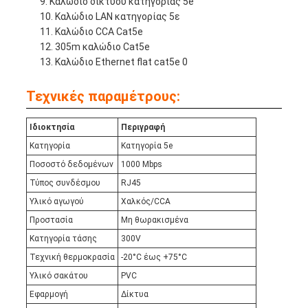
Καλώδιο δικτύου κατηγορίας 5e
Καλώδιο LAN κατηγορίας 5ε
Καλώδιο CCA Cat5e
305m καλώδιο Cat5e
Καλώδιο Ethernet flat cat5e
0
Τεχνικές παραμέτρους:
Ιδιοκτησία
Περιγραφή
Κατηγορία
Κατηγορία 5e
Ποσοστό δεδομένων
1000 Mbps
Τύπος συνδέσμου
RJ45
Υλικό αγωγού
Χαλκός/CCA
Προστασία
Μη θωρακισμένα
Κατηγορία τάσης
300V
Τεχνική θερμοκρασία
-20°C έως +75°C
Υλικό σακάτου
PVC
Εφαρμογή
Δίκτυα