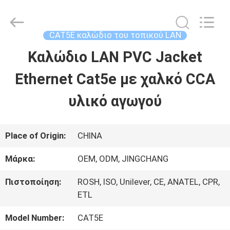
2026
Guangdong
Jingchang
Cable
CAT5E καλώδιο του τοπικού LAN
Industry
Co.,
Καλώδιο LAN PVC Jacket
ΣΠΊΤΙ
Ltd. .
All
Rights
Ethernet Cat5e με χαλκό CCA
Reserved.
ΠΡΟΪΌΝΤΑ
υλικό αγωγού
ΒΊΝΤΕΟ
Place of Origin:
CHINA
Μάρκα:
OEM, ODM, JINGCHANG
ΠΕΡΊΠΟΥ
Πιστοποίηση:
ROSH, ISO, Unilever, CE, ANATEL, CPR,
ΕΜΕΊΣ
ETL
Model Number:
CAT5E
ΓΎΡΟΣ