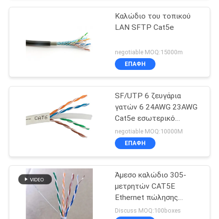
Καλώδιο του τοπικού
LAN SFTP Cat5e
negotiable MOQ:15000m
ΕΠΑΦΉ
SF/UTP 6 ζευγάρια
γατών 6 24AWG 23AWG
Cat5e εσωτερικό
καλώδιο του τοπικού
negotiable MOQ:10000M
LAN UTP
ΕΠΑΦΉ
Άμεσο καλώδιο 305-
μετρητών CAT5E
Ethernet πώλησης
εργοστασίων με τους
Discuss MOQ:100boxes