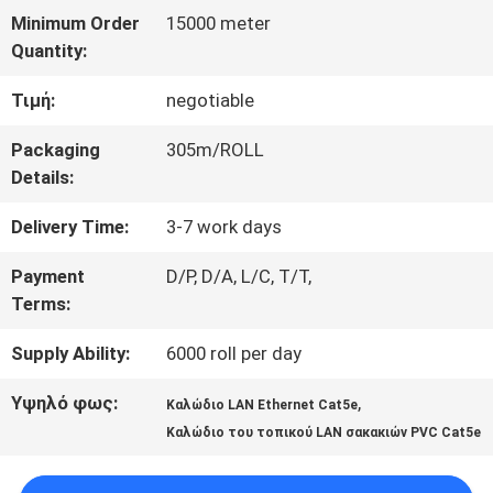
Minimum Order
15000 meter
ΕΡΓΟΣΤΑΣΊΩΝ
Quantity:
Τιμή:
negotiable
ΠΟΙΟΤΙΚΌΣ
Packaging
305m/ROLL
ΈΛΕΓΧΟΣ
Details:
Delivery Time:
3-7 work days
ΜΑΣ
Payment
D/P, D/A, L/C, T/T,
ΕΛΆΤΕ
Terms:
ΣΕ
Supply Ability:
6000 roll per day
ΕΠΑΦΉ
Υψηλό φως:
,
Καλώδιο LAN Ethernet Cat5e
ΜΕ
Καλώδιο του τοπικού LAN σακακιών PVC Cat5e