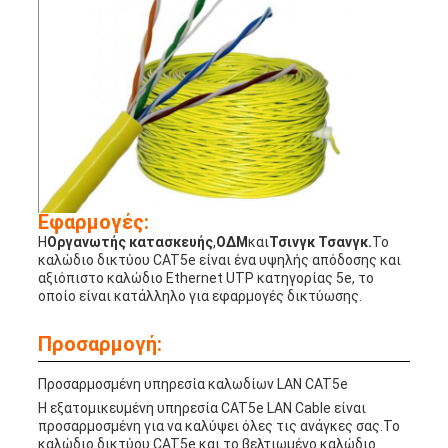
Εφαρμογές:
Η
Οργανωτής κατασκευής
,
ΟΔΜ
και
Τσινγκ Τσανγκ.
Το
καλώδιο δικτύου CAT5e είναι ένα υψηλής απόδοσης και
αξιόπιστο καλώδιο Ethernet UTP κατηγορίας 5e, το
οποίο είναι κατάλληλο για εφαρμογές δικτύωσης.
Προσαρμογή:
Προσαρμοσμένη υπηρεσία καλωδίων LAN CAT5e
Η εξατομικευμένη υπηρεσία CAT5e LAN Cable είναι
προσαρμοσμένη για να καλύψει όλες τις ανάγκες σας.Το
καλώδιο δικτύου CAT5e και το βελτιωμένο καλώδιο