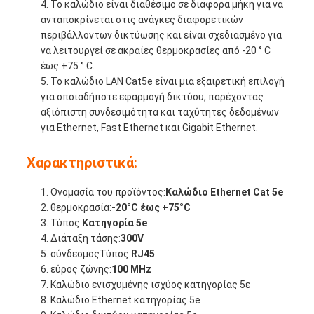
Το καλώδιο είναι διαθέσιμο σε διάφορα μήκη για να
ανταποκρίνεται στις ανάγκες διαφορετικών
περιβάλλοντων δικτύωσης και είναι σχεδιασμένο για
να λειτουργεί σε ακραίες θερμοκρασίες από -20 ° C
έως +75 ° C.
Το καλώδιο LAN Cat5e είναι μια εξαιρετική επιλογή
για οποιαδήποτε εφαρμογή δικτύου, παρέχοντας
αξιόπιστη συνδεσιμότητα και ταχύτητες δεδομένων
για Ethernet, Fast Ethernet και Gigabit Ethernet.
Χαρακτηριστικά:
Ονομασία του προϊόντος:
Καλώδιο Ethernet Cat 5e
θερμοκρασία:
-20°C έως +75°C
Τύπος:
Κατηγορία 5e
Διάταξη τάσης:
300V
σύνδεσμοςΤύπος:
RJ45
εύρος ζώνης:
100 MHz
Καλώδιο ενισχυμένης ισχύος κατηγορίας 5ε
Καλώδιο Ethernet κατηγορίας 5e