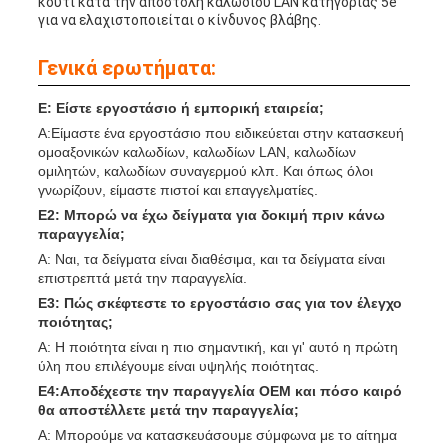
κουτί κατά την αποστολή καλωδίου LAN κατηγορίας 5e
για να ελαχιστοποιείται ο κίνδυνος βλάβης.
Γενικά ερωτήματα:
Ε: Είστε εργοστάσιο ή εμπορική εταιρεία;
Α:Είμαστε ένα εργοστάσιο που ειδικεύεται στην κατασκευή
ομοαξονικών καλωδίων, καλωδίων LAN, καλωδίων
ομιλητών, καλωδίων συναγερμού κλπ. Και όπως όλοι
γνωρίζουν, είμαστε πιστοί και επαγγελματίες.
Ε2: Μπορώ να έχω δείγματα για δοκιμή πριν κάνω
παραγγελία;
Α: Ναι, τα δείγματα είναι διαθέσιμα, και τα δείγματα είναι
επιστρεπτά μετά την παραγγελία.
Ε3: Πώς σκέφτεστε το εργοστάσιο σας για τον έλεγχο
ποιότητας;
Α: Η ποιότητα είναι η πιο σημαντική, και γι' αυτό η πρώτη
ύλη που επιλέγουμε είναι υψηλής ποιότητας.
Ε4:Αποδέχεστε την παραγγελία OEM και πόσο καιρό
θα αποστέλλετε μετά την παραγγελία;
Α: Μπορούμε να κατασκευάσουμε σύμφωνα με το αίτημα