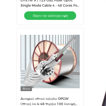
GYXTW 9 / 125 OS2 Fiber Optic
Single Mode Cable 4 - 48 Cores For
Duct / Aerial
Πάρτε την καλύτερη τιμή
Βίντεο
Δυναμικό οπτικό καλώδιο OPGW
Οπτική ίνα 4-48 πυρήνα 100 διατομή