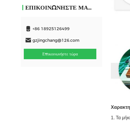
ΕΠΙΚΟΙΝΩΝΉΣΤΕ ΜΑΖΊ ΜΑΣ
+86 18925126499
gzjingchang@126.com
Επικοινωνήστε τώρα
Χαρακτη
1.
Τα μήκ