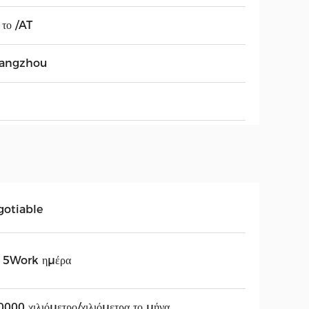
το /AT
angzhou
gotiable
15Work ημέρα
000 χιλιόμετρο/χιλιόμετρα το μήνα