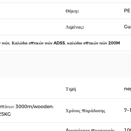
PE 
Θήκη::
Gu
Λιμένας::
,
,
 ινών
Καλώδιο οπτικών ινών ADSS
καλώδιο οπτικών ινών 200M
ne
Τιμή
τυμπάνων 3000m/wooden:
7~
Χρόνος παράδοσης
25KG
100
Δυνατότητα προσφοράς