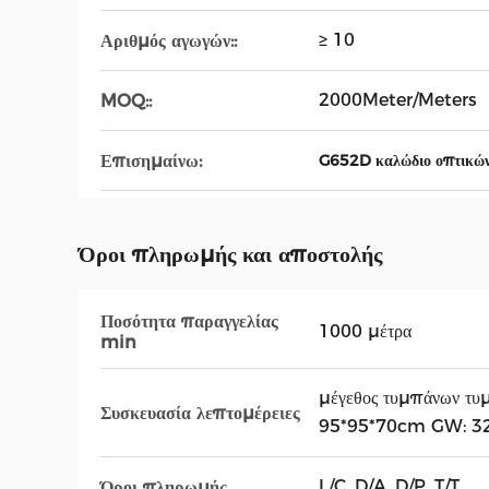
≥ 10
Αριθμός αγωγών::
2000Meter/Meters
MOQ::
Επισημαίνω:
G652D καλώδιο οπτικών
Όροι πληρωμής και αποστολής
Ποσότητα παραγγελίας
1000 μέτρα
min
μέγεθος τυμπάνων 
Συσκευασία λεπτομέρειες
95*95*70cm GW: 3
L/C, D/A, D/P, T/T, ,
Όροι πληρωμής