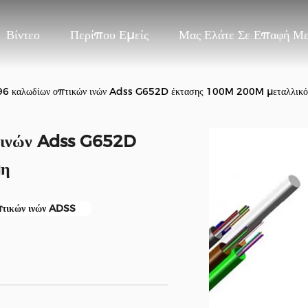
Βίντεο
Περίπου Εμείς
Μας Ελάτε Σε Επαφή Μ
96 καλωδίων οπτικών ινών Adss G652D έκτασης 100M 200M μεταλλικό
 ινών Adss G652D
μη
πτικών ινών ADSS