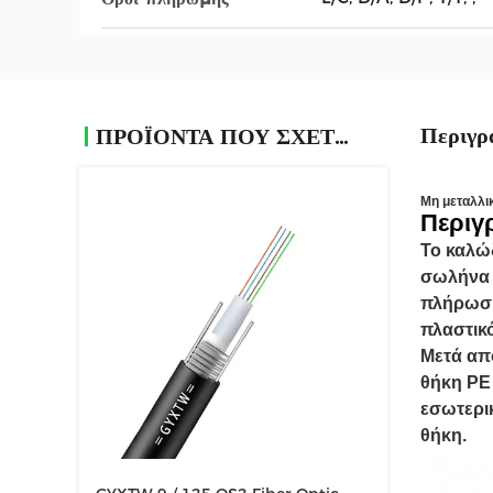
Περιγρ
ΠΡΟΪΌΝΤΑ ΠΟΥ ΣΧΕΤΊΖΟΝΤΑΙ
Μη μεταλλι
Περιγ
Το καλώ
σωλήνα 
πλήρωση
πλαστικό
Μετά απ
θήκη PE
εσωτερι
θήκη.