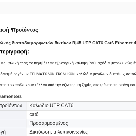
αφή προϊόντος
αλκός διαποδιαμορφωτών δικτύων Rj45 UTP CAT6 Cat6 Ethernet
 περιγραφή:
 και φιλική προς το περιβάλλον εξωτερική κάλυψη PVC, σχέδιο μεταλλινών, έ
 δοκιμή οργάνων ΤΡΗΜΑΤΩΔΩΝ ΣΚΩΛΉΚΩΝ, καλώδιο μεγάλων δικτύων, ασφα
τε το κεφάλι κρυστάλλου από την εξωτερική ζημία, αποτρέψτε τη σκόνη και
aramenters
προϊόντων
Καλώδιο UTP CAT6
cat6
Προσαρμοσμένος
ογή
Δικτύωση, τηλεπικοινωνίες