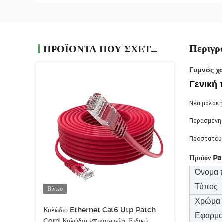
Περιγρ
ΠΡΟΪΌΝΤΑ ΠΟΥ ΣΧΕΤΊΖΟΝΤΑΙ
Γυμνός χ
Γενική
Νέα μαλακή
Περασμένη
Προστατεύσ
Προϊόν P
Όνομα 
Τύπος
Βίντεο
Χρώμα
Καλώδιο Ethernet Cat6 Utp Patch
Εφαρμ
Cord Καλώδια επικοινωνίας Ειδικό