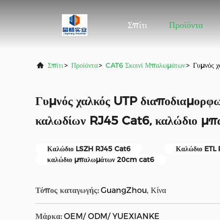
Σπίτι
Προϊόντα
Σπίτι
>
Προϊόντα
>
CAT6 Σκοινί Μπαλωμάτων
>
Γυμνός 
Γυμνός χαλκός UTP διαποδιαμορφ
καλωδίων RJ45 Cat6, καλώδιο μ
Καλώδιο LSZH RJ45 Cat6
Καλώδιο ETL
καλώδιο μπαλωμάτων 20cm cat6
Τόπος καταγωγής:
GuangZhou, Κίνα
Μάρκα:
OEM/ ODM/ YUEXIANKE