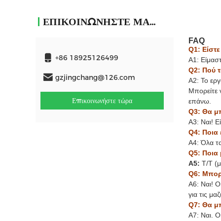
ΕΠΙΚΟΙΝΩΝΉΣΤΕ ΜΑΖΊ ΜΑΣ
FAQ
Q1: Είστ
+86 18925126499
Α1: Είμασ
Q2: Πού 
gzjingchang@126.com
A2: Το ερ
Μπορείτε 
Επικοινωνήστε τώρα
επάνω.
Q3: Θα μ
A3: Ναι! Ε
Q4: Ποια 
A4: Όλα τ
Q5: Ποια
A5:
T/T (
Q6: Μπορ
A6: Ναι! 
για τις μαζ
Q7: Θα μ
A7: Ναι. 