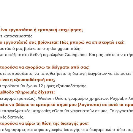
ε ένα εργοστάσιο ή εμπορική επιχείρηση;
τε κατασκευαστής.
το εργοστάσιό σας βρίσκεται; Πώς μπορώ να επισκεφτώ εκεί;
γοστάσιό μας βρίσκεται στη dongguan πόλη.
να πετάξετε στο διεθνή αερολιμένα Guangzhou. Και μας πέστε την πτή
πορούσα να αγοράσω τα δείγματα από σας;
ίστε ευπρόσδεκτοι να τοποθετήσετε τη διαταγή δειγμάτων να εξετάσετε 
είναι η εξουσιοδότησή σας;
α προϊόντα θα έχουν 12 μήνες εξουσιοδότησης
 μέθοδο πληρωμής δέχεστε;
μεταφορά τράπεζας), Western Union, γραμμάριο χρημάτων, Paypal, κ.λπ
είτε να βάλετε το εμπορικό σήμα μου (λογότυπο) σε αυτά τα προ
Οι επαγγελματικές υπηρεσίες cOem θα χαιρετιστούν σε μας. Το εργοστάσ
ικές διαταγές.
πορούσα να ξέρω τη θέση της διαταγής μου;
Οι πληροφορίες και οι φωτογραφίες διαταγής στο διαφορετικό στάδιο πα