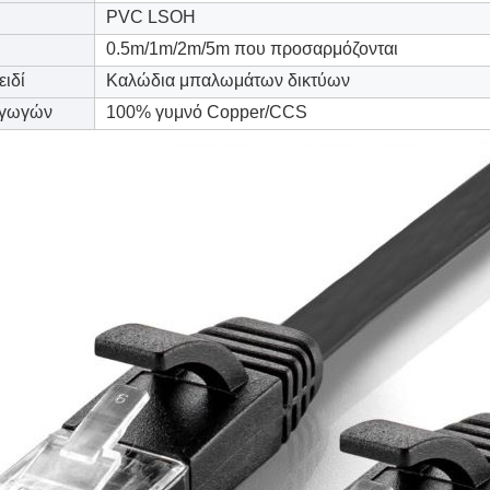
PVC LSOH
0.5m/1m/2m/5m που προσαρμόζονται
ειδί
Καλώδια μπαλωμάτων δικτύων
αγωγών
100% γυμνό Copper/CCS