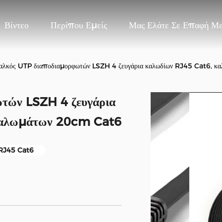
Βίντεο
Περίπου Εμείς
Μας Ελάτε Σε Επαφή Μ
χαλκός UTP διαποδιαμορφωτών LSZH 4 ζευγάρια καλωδίων RJ45 Cat6, 
ωτών LSZH 4 ζευγάρια
παλωμάτων 20cm Cat6
 RJ45 Cat6