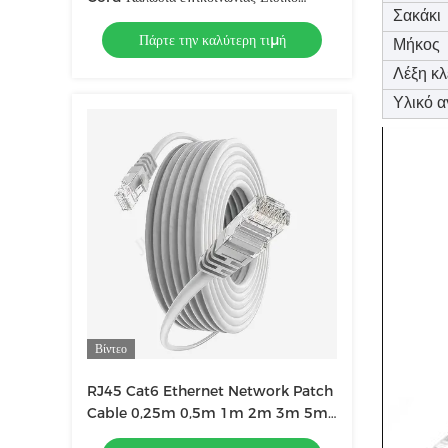
Σακάκι
δίκτυο με συνδέσεις RJ45
Πάρτε την καλύτερη τιμή
Μήκος
Λέξη κλ
Υλικό 
Βίντεο
RJ45 Cat6 Ethernet Network Patch
Cable 0,25m 0,5m 1m 2m 3m 5m
6m 10m 20m 30m 40m 50m