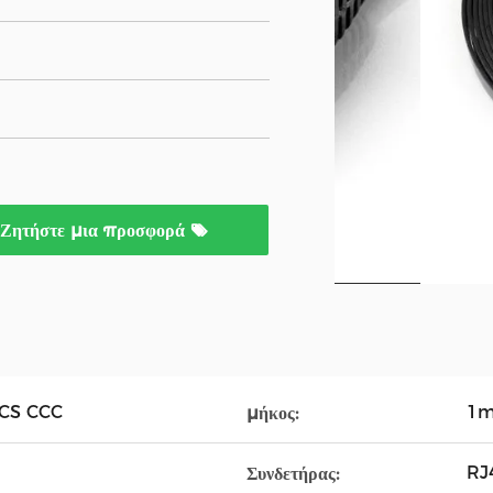
Ζητήστε μια προσφορά
CCS CCC
1m
μήκος:
RJ
Συνδετήρας: