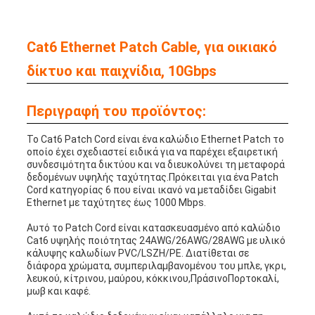
Cat6 Ethernet Patch Cable, για οικιακό
δίκτυο και παιχνίδια, 10Gbps
Περιγραφή του προϊόντος:
Το Cat6 Patch Cord είναι ένα καλώδιο Ethernet Patch το
οποίο έχει σχεδιαστεί ειδικά για να παρέχει εξαιρετική
συνδεσιμότητα δικτύου και να διευκολύνει τη μεταφορά
δεδομένων υψηλής ταχύτητας.Πρόκειται για ένα Patch
Cord κατηγορίας 6 που είναι ικανό να μεταδίδει Gigabit
Ethernet με ταχύτητες έως 1000 Mbps.
Αυτό το Patch Cord είναι κατασκευασμένο από καλώδιο
Cat6 υψηλής ποιότητας 24AWG/26AWG/28AWG με υλικό
κάλυψης καλωδίων PVC/LSZH/PE. Διατίθεται σε
διάφορα χρώματα, συμπεριλαμβανομένου του μπλε, γκρι,
λευκού, κίτρινου, μαύρου, κόκκινου,ΠράσινοΠορτοκαλί,
μωβ και καφέ.