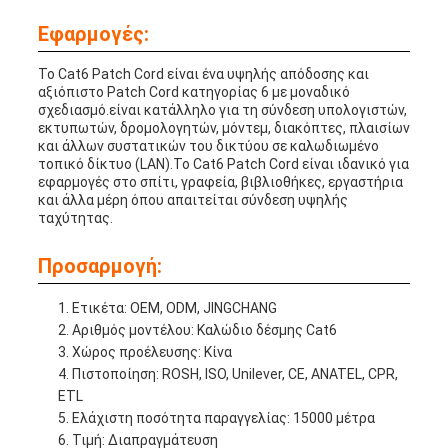
Εφαρμογές:
Το Cat6 Patch Cord είναι ένα υψηλής απόδοσης και
αξιόπιστο Patch Cord κατηγορίας 6 με μοναδικό
σχεδιασμό.
είναι κατάλληλο για τη σύνδεση υπολογιστών,
εκτυπωτών, δρομολογητών, μόντεμ, διακόπτες, πλαισίων
και άλλων συστατικών του δικτύου σε καλωδιωμένο
τοπικό δίκτυο (LAN).Το Cat6 Patch Cord είναι ιδανικό για
εφαρμογές στο σπίτι, γραφεία, βιβλιοθήκες, εργαστήρια
και άλλα μέρη όπου απαιτείται σύνδεση υψηλής
ταχύτητας.
Προσαρμογή:
Ετικέτα: OEM, ODM, JINGCHANG
Αριθμός μοντέλου: Καλώδιο δέσμης Cat6
Χώρος προέλευσης: Κίνα
Πιστοποίηση: ROSH, ISO, Unilever, CE, ANATEL, CPR,
ETL
Ελάχιστη ποσότητα παραγγελίας: 15000 μέτρα
Τιμή: Διαπραγμάτευση