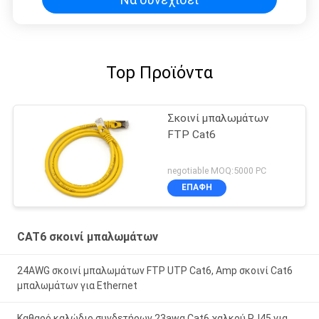
Top Προϊόντα
Σκοινί μπαλωμάτων
FTP Cat6
negotiable MOQ:5000 PC
ΕΠΑΦΉ
CAT6 σκοινί μπαλωμάτων
24AWG σκοινί μπαλωμάτων FTP UTP Cat6, Amp σκοινί Cat6
μπαλωμάτων για Ethernet
Καθαρό καλώδιο συνδετήρων 23awg Cat6 χαλκού RJ45 για