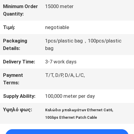
Minimum Order
15000 meter
ΕΡΓΟΣΤΑΣΊΩΝ
Quantity:
Τιμή:
negotiable
ΠΟΙΟΤΙΚΌΣ
Packaging
1pcs/plastic bag，100pcs/plastic
ΈΛΕΓΧΟΣ
Details:
bag
Delivery Time:
3-7 work days
ΜΑΣ
Payment
T/T, D/P, D/A, L/C,
ΕΛΆΤΕ
Terms:
ΣΕ
Supply Ability:
100,000 meter per day
ΕΠΑΦΉ
Υψηλό φως:
,
Καλώδιο μπαλωμάτων Ethernet Cat6
ΜΕ
10Gbps Ethernet Patch Cable