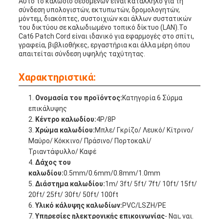
Αυτό το καλώδιο δεδομένων είναι κατάλληλο για τη
σύνδεση υπολογιστών, εκτυπωτών, δρομολογητών,
μόντεμ, διακόπτες, συστοιχιών και άλλων συστατικών
του δικτύου σε καλωδιωμένο τοπικό δίκτυο (LAN).Το
Cat6 Patch Cord είναι ιδανικό για εφαρμογές στο σπίτι,
γραφεία, βιβλιοθήκες, εργαστήρια και άλλα μέρη όπου
απαιτείται σύνδεση υψηλής ταχύτητας.
Χαρακτηριστικά:
Ονομασία του προϊόντος:
Κατηγορία 6 Σύρμα
επικάλυψης
Κέντρο καλωδίου:
4P/8P
Χρώμα καλωδίου:
Μπλε/ Γκρίζο/ Λευκό/ Κίτρινο/
Μαύρο/ Κόκκινο/ Πράσινο/ Πορτοκαλί/
Τριαντάφυλλο/ Καφέ
Δάχος του
καλωδίου:
0.5mm/0.6mm/0.8mm/1.0mm
Διάστημα καλωδίου:
1m/ 3ft/ 5ft/ 7ft/ 10ft/ 15ft/
20ft/ 25ft/ 30ft/ 50ft/ 100ft
Υλικό κάλυψης καλωδίων:
PVC/LSZH/PE
Υπηρεσίες ηλεκτρονικής επικοινωνίας
- Ναι, ναι.