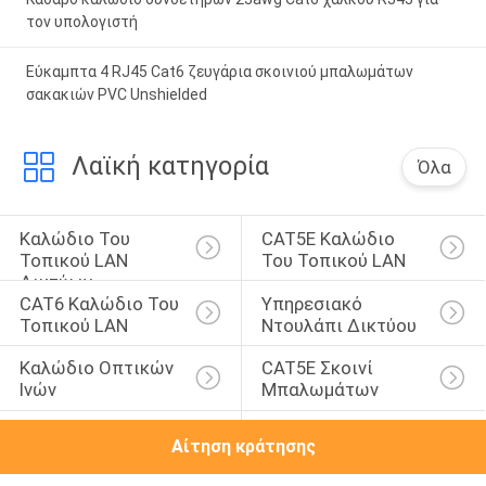
τον υπολογιστή
Εύκαμπτα 4 RJ45 Cat6 ζευγάρια σκοινιού μπαλωμάτων
σακακιών PVC Unshielded
Λαϊκή κατηγορία
Όλα
Καλώδιο Του 
CAT5E Καλώδιο 
Τοπικού LAN 
Του Τοπικού LAN
Δικτύων
CAT6 Καλώδιο Του 
Υπηρεσιακό 
Τοπικού LAN
Ντουλάπι Δικτύου
Καλώδιο Οπτικών 
CAT5E Σκοινί 
Ινών
Μπαλωμάτων
CAT6 Σκοινί 
Συνέλευση 
Αίτηση κράτησης
Μπαλωμάτων
Καλωδίων Δικτύων