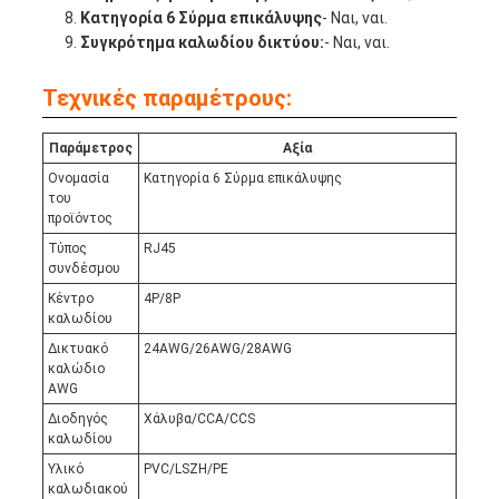
Κατηγορία 6 Σύρμα επικάλυψης
- Ναι, ναι.
Συγκρότημα καλωδίου δικτύου:
- Ναι, ναι.
Τεχνικές παραμέτρους:
Παράμετρος
Αξία
Ονομασία
Κατηγορία 6 Σύρμα επικάλυψης
του
προϊόντος
Τύπος
RJ45
συνδέσμου
Κέντρο
4P/8P
καλωδίου
Δικτυακό
24AWG/26AWG/28AWG
καλώδιο
AWG
Διοδηγός
Χάλυβα/CCA/CCS
καλωδίου
Υλικό
PVC/LSZH/PE
καλωδιακού