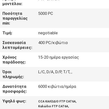
μοντέλου:
ΠΟΙΟΤΙΚΌΣ
Ποσότητα
5000 PC
ΈΛΕΓΧΟΣ
παραγγελίας
min:
Τιμή:
negotiable
ΜΑΣ
ΕΛΆΤΕ
Συσκευασία
400 PC/κιβώτιο
λεπτομέρειες:
ΣΕ
Χρόνος
15-20 ημέρα εργασίας
ΕΠΑΦΉ
παράδοσης:
ΜΕ
Όροι
L/C, D/A, D/P, T/T, ,
πληρωμής:
ΕΙΔΉΣΕΙΣ
Δυνατότητα
6000 κιβώτια/ημέρα
προσφοράς:
ΠΕΡΙΠΤΏΣΕΙΣ
Υψηλό φως:
,
CCA ΚΑΛΏΔΙΟ FTP CAT6A
,
Καλώδιο FTP CAT6A