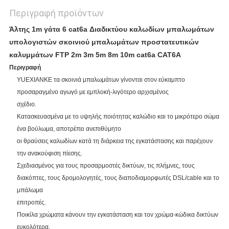
Περιγραφή προϊόντων
Άλτης 1m γάτα 6 cat6a Διαδικτύου καλωδίων μπαλωμάτων
υπολογιστών σκοινιού μπαλωμάτων προστατευτικών
καλυμμάτων FTP 2m 3m 5m 8m 10m cat6a CAT6A
Περιγραφή
YUEXIANKE τα σκοινιά μπαλωμάτων γίνονται στον εύκαμπτο
προσαραγμένο αγωγό με εμπλοκή-λιγότερο αρχισμένος
σχέδιο.
Κατασκευασμένα με το υψηλής ποιότητας καλώδιο και το μικρότερο σώμα
ένα βούλωμα, αποτρέπει ανεπιθύμητο
οι θραύσεις καλωδίων κατά τη διάρκεια της εγκατάστασης και παρέχουν
την ανακούφιση πίεσης.
Σχεδιασμένος για τους προσαρμοστές δικτύων, τις πλήμνες, τους
διακόπτες, τους δρομολογητές, τους διαποδιαμορφωτές DSL/cable και το
μπάλωμα
επιτροπές.
Ποικίλα χρώματα κάνουν την εγκατάσταση και τον χρώμα-κώδικα δικτύων
ευκολότερα.