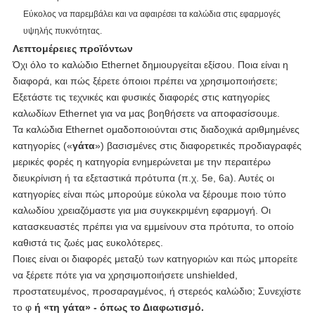
Εύκολος να παρεμβάλει και να αφαιρέσει τα καλώδια στις εφαρμογές
υψηλής πυκνότητας.
Λεπτομέρειες προϊόντων
Όχι όλο το καλώδιο Ethernet δημιουργείται εξίσου. Ποια είναι η
διαφορά, και πώς ξέρετε όποιοι πρέπει να χρησιμοποιήσετε;
Εξετάστε τις τεχνικές και φυσικές διαφορές στις κατηγορίες
καλωδίων Ethernet για να μας βοηθήσετε να αποφασίσουμε.
Τα καλώδια Ethernet ομαδοποιούνται στις διαδοχικά αριθμημένες
κατηγορίες («
γάτα
») βασισμένες στις διαφορετικές προδιαγραφές
μερικές φορές η κατηγορία ενημερώνεται με την περαιτέρω
διευκρίνιση ή τα εξεταστικά πρότυπα (π.χ. 5e, 6a). Αυτές οι
κατηγορίες είναι πώς μπορούμε εύκολα να ξέρουμε ποιο τύπο
καλωδίου χρειαζόμαστε για μια συγκεκριμένη εφαρμογή. Οι
κατασκευαστές πρέπει για να εμμείνουν στα πρότυπα, το οποίο
καθιστά τις ζωές μας ευκολότερες.
Ποιες είναι οι διαφορές μεταξύ των κατηγοριών και πώς μπορείτε
να ξέρετε πότε για να χρησιμοποιήσετε unshielded,
προστατευμένος, προσαραγμένος, ή στερεός καλώδιο; Συνεχίστε
το φ
ή «τη γάτα» - όπως το Διαφωτισμό.