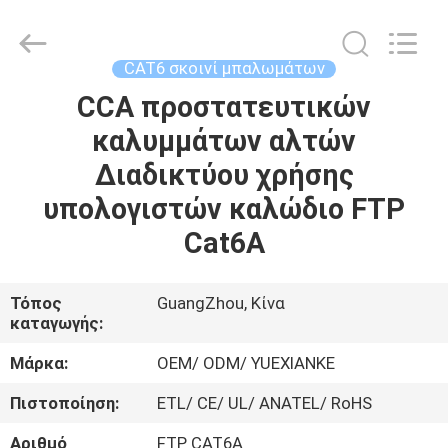
Guangdong
Jingchang
Cable
Industry
Co.,
CAT6 σκοινί μπαλωμάτων
Ltd. .
All
CCA προστατευτικών
ΣΠΊΤΙ
Rights
Reserved.
καλυμμάτων αλτών
ΠΡΟΪΌΝΤΑ
Διαδικτύου χρήσης
υπολογιστών καλώδιο FTP
ΒΊΝΤΕΟ
Cat6A
ΠΕΡΊΠΟΥ
Τόπος
GuangZhou, Κίνα
καταγωγής:
ΕΜΕΊΣ
Μάρκα:
OEM/ ODM/ YUEXIANKE
ΓΎΡΟΣ
Πιστοποίηση:
ETL/ CE/ UL/ ANATEL/ RoHS
ΕΡΓΟΣΤΑΣΊΩΝ
Αριθμό
FTP CAT6A