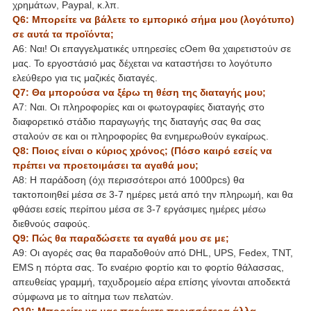
χρημάτων, Paypal, κ.λπ.
Q6: Μπορείτε να βάλετε το εμπορικό σήμα μου (λογότυπο)
σε αυτά τα προϊόντα;
A6: Ναι! Οι επαγγελματικές υπηρεσίες cOem θα χαιρετιστούν σε
μας. Το εργοστάσιό μας δέχεται να καταστήσει το λογότυπο
ελεύθερο για τις μαζικές διαταγές.
Q7: Θα μπορούσα να ξέρω τη θέση της διαταγής μου;
A7: Ναι. Οι πληροφορίες και οι φωτογραφίες διαταγής στο
διαφορετικό στάδιο παραγωγής της διαταγής σας θα σας
σταλούν σε και οι πληροφορίες θα ενημερωθούν εγκαίρως.
Q8: Ποιος είναι ο κύριος χρόνος; (Πόσο καιρό εσείς να
πρέπει να προετοιμάσει τα αγαθά μου;
A8: Η παράδοση (όχι περισσότεροι από 1000pcs) θα
τακτοποιηθεί μέσα σε 3-7 ημέρες μετά από την πληρωμή, και θα
φθάσει εσείς περίπου μέσα σε 3-7 εργάσιμες ημέρες μέσω
διεθνούς σαφούς.
Q9: Πώς θα παραδώσετε τα αγαθά μου σε με;
A9: Οι αγορές σας θα παραδοθούν από DHL, UPS, Fedex, TNT,
EMS η πόρτα σας. Το εναέριο φορτίο και το φορτίο θάλασσας,
απευθείας γραμμή, ταχυδρομείο αέρα επίσης γίνονται αποδεκτά
σύμφωνα με το αίτημα των πελατών.