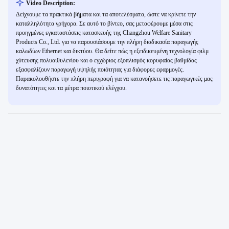
Video Description:
Δείχνουμε τα πρακτικά βήματα και τα αποτελέσματα, ώστε να κρίνετε την
καταλληλότητα γρήγορα. Σε αυτό το βίντεο, σας μεταφέρουμε μέσα στις
προηγμένες εγκαταστάσεις κατασκευής της Changzhou Welfare Sanitary
Products Co., Ltd. για να παρουσιάσουμε την πλήρη διαδικασία παραγωγής
καλωδίων Ethernet και δικτύου. Θα δείτε πώς η εξειδικευμένη τεχνολογία φιλμ
χύτευσης πολυαιθυλενίου και ο εγχώριος εξοπλισμός κορυφαίας βαθμίδας
εξασφαλίζουν παραγωγή υψηλής ποιότητας για διάφορες εφαρμογές.
Παρακολουθήστε την πλήρη περιγραφή για να κατανοήσετε τις παραγωγικές μας
δυνατότητες και τα μέτρα ποιοτικού ελέγχου.