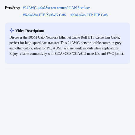
Ετικέτες:
#
24AWG καλώδιο του τοπικού LAN δικτύων
#
Καλώδιο FTP 23AWG Cat6
#
Καλώδιο FTP FTP Cat6
Video Description:
Discover the 305M Cat5 Network Ethernet Cable Roll UTP Cat5e Lan Cable,
perfect for high-speed data transfer. This 24AWG network cable comes in grey
and other colors, ideal for PC, ADSL, and network module plate applications.
Enjoy reliable connectivity with CCA+CCS/CCA/CU materials and PVC jacket.