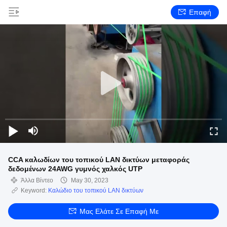
Επαφή
CCA καλωδίων του τοπικού LAN δικτύων μεταφοράς
δεδομένων 24AWG γυμνός χαλκός UTP
Άλλα Βίντεο
May 30, 2023
Keyword:
Καλώδιο του τοπικού LAN δικτύων
Μας Ελάτε Σε Επαφή Με