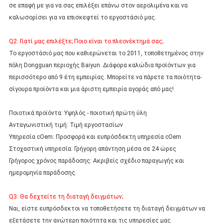
σε επαφή με για να σας επιλέξει επάνω στον αερολιμένα και να 
καλωσορίσει για να επισκεφτεί το εργοστάσιό μας.
Q2: Γιατί μας επιλέξτε; Ποιο είναι το πλεονέκτημά σας;
Το εργοστάσιό μας που καθιερώνεται το 2011, τοποθετημένος στην 
πόλη Dongguan περιοχής Baiyun. Διάφορα καλώδια προϊόντων για 
περισσότερο από 9 έτη εμπειρίας. Μπορείτε να πάρετε τα ποιότητα-
σίγουρα προϊόντα και μια άριστη εμπειρία αγοράς από μας!
Ποιοτικά προϊόντα: Υψηλός - ποιοτική πρώτη ύλη
Ανταγωνιστική τιμή: Τιμή εργοστασίων
Υπηρεσία cOem: Προσφορά και ευπρόσδεκτη υπηρεσία cOem
Στοχαστική υπηρεσία: Γρήγορη απάντηση μέσα σε 24 ώρες
Γρήγορος χρόνος παράδοσης: Ακριβείς σχέδιο παραγωγής και 
ημερομηνία παράδοσης.
Q3: Θα δεχτείτε τη διαταγή δειγμάτων;
Ναι, είστε ευπρόσδεκτοι να τοποθετήσετε τη διαταγή δειγμάτων να 
εξετάσετε την ανώτερη ποιότητα και τις υπηρεσίες μας.