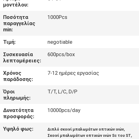
μοντέλου:
ΠΟΙΟΤΙΚΌΣ
Ποσότητα
1000Pcs
ΈΛΕΓΧΟΣ
παραγγελίας
min:
Τιμή:
negotiable
ΜΑΣ
ΕΛΆΤΕ
Συσκευασία
600pcs/box
λεπτομέρειες:
ΣΕ
Χρόνος
7-12 ημέρες εργασίας
ΕΠΑΦΉ
παράδοσης:
ΜΕ
Όροι
T/T, L/C, D/P
πληρωμής:
ΕΙΔΉΣΕΙΣ
Δυνατότητα
10000pcs/day
προσφοράς:
ΠΕΡΙΠΤΏΣΕΙΣ
Υψηλό φως:
,
Διπλό σκοινί μπαλωμάτων οπτικών ινών
,
Σκοινί μπαλωμάτων οπτικών ινών Sc του ST