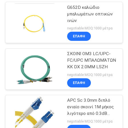
G652D καλώδιο
μπαλωμάτων οπτικών
ινών
negotiable MOQ:1000 μέτρα
ΕΠΑΦΉ
ΣΚΟΙΝΊ OM3 LC/UPC-
FC/UPC ΜΠΑΛΩΜΆΤΩΝ
ΚΚ DX 2.0MM LSZH
negotiable MOQ:1000 μέτρα
ΕΠΑΦΉ
APC Sc 3.0mm διπλό
ενιαίο σκοινί 1M μήκος
λιγότερο από 0.3dB
μπαλωμάτων τρόπου
negotiable MOQ:1000 μέτρα