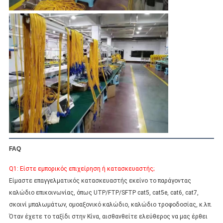
FAQ
Q1: Είστε εμπορικός επιχείρηση ή κατασκευαστής;
Είμαστε επαγγελματικός κατασκευαστής εκείνο το παράγοντας 
καλώδιο επικοινωνίας, όπως UTP/FTP/SFTP cat5, cat5e, cat6, cat7, 
σκοινί μπαλωμάτων, ομοαξονικό καλώδιο, καλώδιο τροφοδοσίας, κ.λπ. 
Όταν έχετε το ταξίδι στην Κίνα, αισθανθείτε ελεύθερος να μας έρθει 