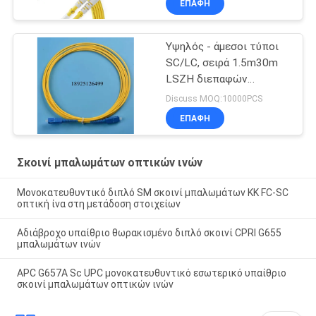
ΕΠΑΦΉ
Υψηλός - άμεσοι τύποι
SC/LC, σειρά 1.5m30m
LSZH διεπαφών
σκοινιού μπαλωμάτων
Discuss MOQ:10000PCS
οπτικών ινών
ΕΠΑΦΉ
ποιοτικών
κατασκευαστών μήκους
Σκοινί μπαλωμάτων οπτικών ινών
Μονοκατευθυντικό διπλό SM σκοινί μπαλωμάτων ΚΚ FC-SC
οπτική ίνα στη μετάδοση στοιχείων
Αδιάβροχο υπαίθριο θωρακισμένο διπλό σκοινί CPRI G655
μπαλωμάτων ινών
APC G657A Sc UPC μονοκατευθυντικό εσωτερικό υπαίθριο
σκοινί μπαλωμάτων οπτικών ινών