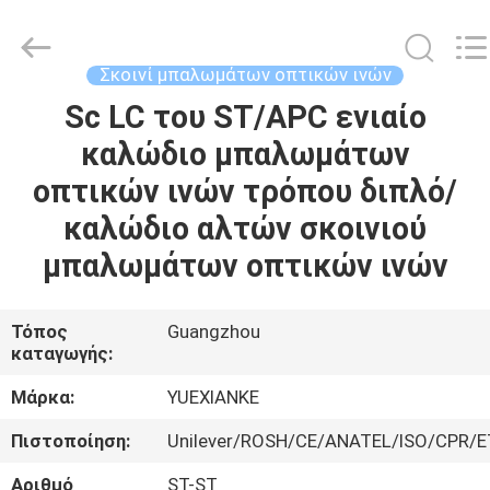
Guangdong
Jingchang
Cable
Industry
Co.,
Σκοινί μπαλωμάτων οπτικών ινών
Ltd. .
All
Sc LC του ST/APC ενιαίο
ΣΠΊΤΙ
Rights
Reserved.
καλώδιο μπαλωμάτων
ΠΡΟΪΌΝΤΑ
οπτικών ινών τρόπου διπλό/
καλώδιο αλτών σκοινιού
ΒΊΝΤΕΟ
μπαλωμάτων οπτικών ινών
ΠΕΡΊΠΟΥ
Τόπος
Guangzhou
καταγωγής:
ΕΜΕΊΣ
Μάρκα:
YUEXIANKE
ΓΎΡΟΣ
Πιστοποίηση:
Unilever/ROSH/CE/ANATEL/ISO/CPR/E
ΕΡΓΟΣΤΑΣΊΩΝ
Αριθμό
ST-ST