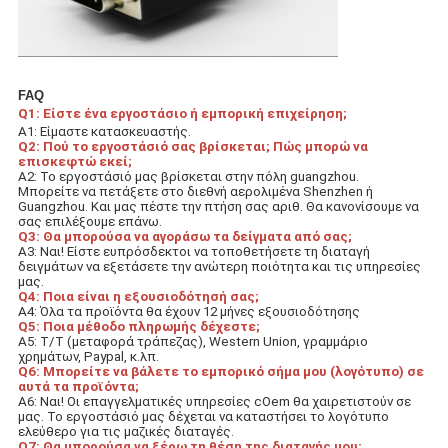
FAQ
Q1: Είστε ένα εργοστάσιο ή εμπορική επιχείρηση;
Α1: Είμαστε κατασκευαστής.
Q2: Πού το εργοστάσιό σας βρίσκεται; Πώς μπορώ να 
επισκεφτώ εκεί;
A2: Το εργοστάσιό μας βρίσκεται στην πόλη guangzhou.
Μπορείτε να πετάξετε στο διεθνή αερολιμένα Shenzhen ή 
Guangzhou. Και μας πέστε την πτήση σας αριθ. Θα κανονίσουμε να 
σας επιλέξουμε επάνω.
Q3: Θα μπορούσα να αγοράσω τα δείγματα από σας;
A3: Ναι! Είστε ευπρόσδεκτοι να τοποθετήσετε τη διαταγή 
δειγμάτων να εξετάσετε την ανώτερη ποιότητα και τις υπηρεσίες 
μας.
Q4: Ποια είναι η εξουσιοδότησή σας;
A4: Όλα τα προϊόντα θα έχουν 12 μήνες εξουσιοδότησης
Q5: Ποια μέθοδο πληρωμής δέχεστε;
A5: T/T (μεταφορά τράπεζας), Western Union, γραμμάριο 
χρημάτων, Paypal, κ.λπ.
Q6: Μπορείτε να βάλετε το εμπορικό σήμα μου (λογότυπο) σε 
αυτά τα προϊόντα;
A6: Ναι! Οι επαγγελματικές υπηρεσίες cOem θα χαιρετιστούν σε 
μας. Το εργοστάσιό μας δέχεται να καταστήσει το λογότυπο 
ελεύθερο για τις μαζικές διαταγές.
Q7: Θα μπορούσα να ξέρω τη θέση της διαταγής μου;