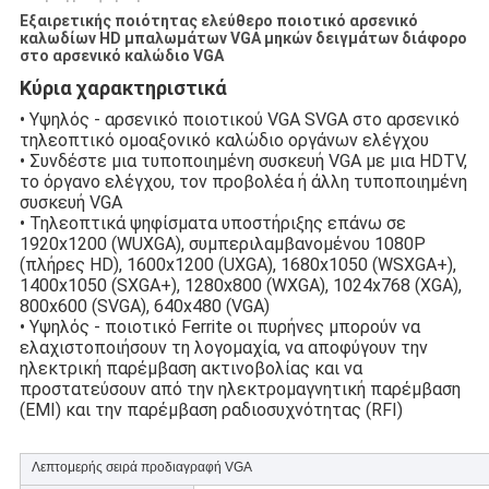
Εξαιρετικής ποιότητας ελεύθερο ποιοτικό αρσενικό
καλωδίων HD μπαλωμάτων VGA μηκών δειγμάτων διάφορο
στο αρσενικό καλώδιο VGA
Κύρια χαρακτηριστικά
• Υψηλός - αρσενικό ποιοτικού VGA SVGA στο αρσενικό
τηλεοπτικό ομοαξονικό καλώδιο οργάνων ελέγχου
• Συνδέστε μια τυποποιημένη συσκευή VGA με μια HDTV,
το όργανο ελέγχου, τον προβολέα ή άλλη τυποποιημένη
συσκευή VGA
• Τηλεοπτικά ψηφίσματα υποστήριξης επάνω σε
1920x1200 (WUXGA), συμπεριλαμβανομένου 1080P
(πλήρες HD), 1600x1200 (UXGA), 1680x1050 (WSXGA+),
1400x1050 (SXGA+), 1280x800 (WXGA), 1024x768 (XGA),
800x600 (SVGA), 640x480 (VGA)
• Υψηλός - ποιοτικό Ferrite οι πυρήνες μπορούν να
ελαχιστοποιήσουν τη λογομαχία, να αποφύγουν την
ηλεκτρική παρέμβαση ακτινοβολίας και να
προστατεύσουν από την ηλεκτρομαγνητική παρέμβαση
(EMI) και την παρέμβαση ραδιοσυχνότητας (RFI)
Λεπτομερής σειρά προδιαγραφή VGA