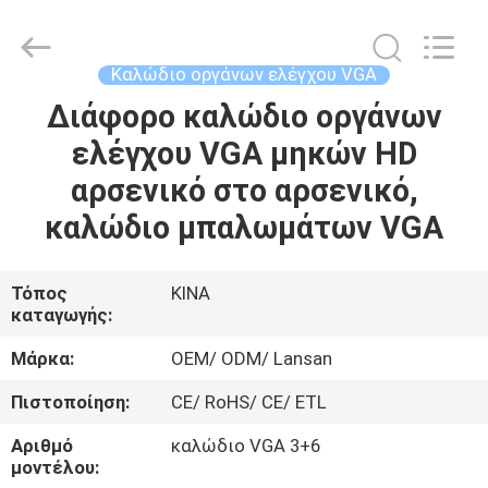
Guangdong
Jingchang
Cable
Industry
Co.,
Καλώδιο οργάνων ελέγχου VGA
Ltd. .
All
Διάφορο καλώδιο οργάνων
ΣΠΊΤΙ
Rights
Reserved.
ελέγχου VGA μηκών HD
ΠΡΟΪΌΝΤΑ
αρσενικό στο αρσενικό,
καλώδιο μπαλωμάτων VGA
ΒΊΝΤΕΟ
Τόπος
ΚΙΝΑ
καταγωγής:
ΠΕΡΊΠΟΥ
ΕΜΕΊΣ
Μάρκα:
OEM/ ODM/ Lansan
Πιστοποίηση:
CE/ RoHS/ CE/ ETL
ΓΎΡΟΣ
Αριθμό
καλώδιο VGA 3+6
ΕΡΓΟΣΤΑΣΊΩΝ
μοντέλου: