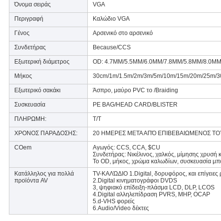
Όνομα σειράς
VGA
Περιγραφή
Καλώδιο VGA
Γένος
Αρσενικό στο αρσενικό
Συνδετήρας
Because/CCS
Εξωτερική διάμετρος
OD: 4.7MM/5.5MM/6.0MM/7.8MM/5.8MM/8.0M
Μήκος
30cm/1m/1.5m/2m/3m/5m/10m/15m/20m/25m/
Εξωτερικό σακάκι
Άσπρο, μαύρο PVC το /Braiding
Συσκευασία
PE BAG/HEAD CARD/BLISTER
ΠΛΗΡΩΜΗ:
T/T
ΧΡΟΝΟΣ ΠΑΡΑΔΟΣΗΣ:
20 ΗΜΕΡΕΣ ΜΕΤΑ ΑΠΌ ΕΠΙΒΕΒΑΙΩΜΕΝΟΣ ΤΟΥ
COem
Αγωγός: CCS, CCA, $CU
Συνδετήρας: Νικέλινος, χαλκός, μίμησης χρυσή 
Το OD, μήκος, χρώμα καλωδίων, συσκευασία μπ
Κατάλληλος για πολλά
TV-ΚΑΛΏΔΙΟ 1.Digital, δορυφόρος, και επίγειες
προϊόντα AV
2.Digital κινηματογράφοι DVDS
3, ψηφιακό επίδειξη-πλάσμα LCD, DLP, LCOS
4.Digital αλληλεπίδραση PVRS, MHP, OCAP
5.d-VHS φορείς
6.Audio/Video δέκτες