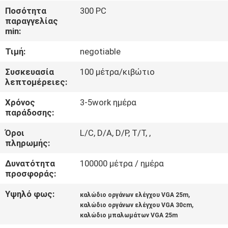
Ποσότητα
300 PC
ΠΟΙΟΤΙΚΌΣ
παραγγελίας
min:
ΈΛΕΓΧΟΣ
Τιμή:
negotiable
ΜΑΣ
Συσκευασία
100 μέτρα/κιβώτιο
λεπτομέρειες:
ΕΛΆΤΕ
Χρόνος
3-5work ημέρα
ΣΕ
παράδοσης:
ΕΠΑΦΉ
Όροι
L/C, D/A, D/P, T/T, ,
ΜΕ
πληρωμής:
Δυνατότητα
100000 μέτρα / ημέρα
ΕΙΔΉΣΕΙΣ
προσφοράς:
Υψηλό φως:
,
καλώδιο οργάνων ελέγχου VGA 25m
ΠΕΡΙΠΤΏΣΕΙΣ
,
καλώδιο οργάνων ελέγχου VGA 30cm
καλώδιο μπαλωμάτων VGA 25m