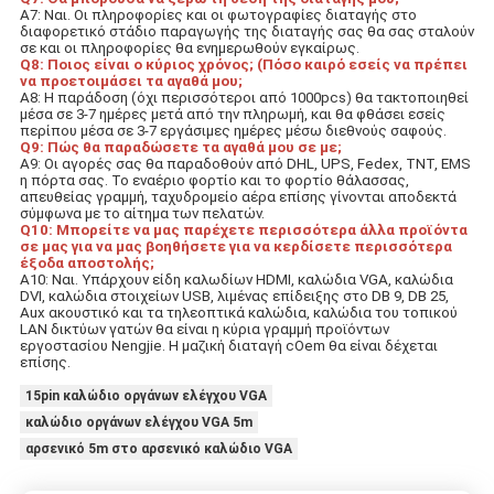
A7: Ναι. Οι πληροφορίες και οι φωτογραφίες διαταγής στο 
διαφορετικό στάδιο παραγωγής της διαταγής σας θα σας σταλούν 
σε και οι πληροφορίες θα ενημερωθούν εγκαίρως.
Q8: Ποιος είναι ο κύριος χρόνος; (Πόσο καιρό εσείς να πρέπει 
να προετοιμάσει τα αγαθά μου;
A8: Η παράδοση (όχι περισσότεροι από 1000pcs) θα τακτοποιηθεί 
μέσα σε 3-7 ημέρες μετά από την πληρωμή, και θα φθάσει εσείς 
περίπου μέσα σε 3-7 εργάσιμες ημέρες μέσω διεθνούς σαφούς.
Q9: Πώς θα παραδώσετε τα αγαθά μου σε με;
A9: Οι αγορές σας θα παραδοθούν από DHL, UPS, Fedex, TNT, EMS 
η πόρτα σας. Το εναέριο φορτίο και το φορτίο θάλασσας, 
απευθείας γραμμή, ταχυδρομείο αέρα επίσης γίνονται αποδεκτά 
σύμφωνα με το αίτημα των πελατών.
Q10: Μπορείτε να μας παρέχετε περισσότερα άλλα προϊόντα 
σε μας για να μας βοηθήσετε για να κερδίσετε περισσότερα 
έξοδα αποστολής;
A10: Ναι. Υπάρχουν είδη καλωδίων HDMI, καλώδια VGA, καλώδια 
DVI, καλώδια στοιχείων USB, λιμένας επίδειξης στο DB 9, DB 25, 
Aux ακουστικό και τα τηλεοπτικά καλώδια, καλώδια του τοπικού 
LAN δικτύων γατών θα είναι η κύρια γραμμή προϊόντων 
εργοστασίου Nengjie. Η μαζική διαταγή cOem θα είναι δέχεται 
επίσης.
15pin καλώδιο οργάνων ελέγχου VGA
καλώδιο οργάνων ελέγχου VGA 5m
αρσενικό 5m στο αρσενικό καλώδιο VGA