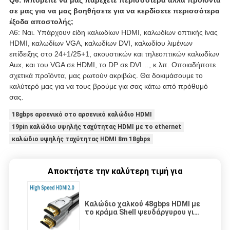
Q6: Μπορείτε να μας παρέχετε περισσότερα άλλα προϊόντα
σε μας για να μας βοηθήσετε για να κερδίσετε περισσότερα
έξοδα αποστολής;
A6: Ναι. Υπάρχουν είδη καλωδίων HDMI, καλωδίων οπτικής ίνας
HDMI, καλωδίων VGA, καλωδίων DVI, καλωδίου λιμένων
επίδειξης στο 24+1/25+1, ακουστικών και τηλεοπτικών καλωδίων
Aux, και του VGA σε HDMI, το DP σε DVI…, κ.λπ. Οποιαδήποτε
σχετικά προϊόντα, μας ρωτούν ακριβώς. Θα δοκιμάσουμε το
καλύτερό μας για να τους βρούμε για σας κάτω από πρόθυμό
σας.
18gbps αρσενικό στο αρσενικό καλώδιο HDMI
19pin καλώδιο υψηλής ταχύτητας HDMI με το ethernet
καλώδιο υψηλής ταχύτητας HDMI 8m 18gbps
Αποκτήστε την καλύτερη τιμή για
Καλώδιο χαλκού 48gbps HDMI με
το κράμα Shell ψευδάργυρου για
8K 60Hz 4K 120Hz