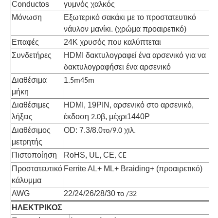
Conductos
γυμνός χαλκός
Μόνωση
Εξωτερικό σακάκι με το προστατευτικό
νάυλον μανίκι. (χρώμα προαιρετικό)
Επαφές
24K χρυσός που καλύπτεται
Συνδετήρες
HDMI δακτυλογραφεί ένα αρσενικό για να
δακτυλογραφήσει ένα αρσενικό
Διαθέσιμα
1
.5m45m
μήκη
Διαθέσιμες
HDMI, 19PIN, αρσενικό στο αρσενικό,
λήξεις
έκδοση
β, μέχρι1440P
2.0
Διαθέσιμος
OD: 7.3/8.0
χιλ.
το/9.0
μετρητής
Πιστοποίηση
RoHS, UL, CE
, CE
Προστατευτικό
Ferrite AL+ ML+ Braiding+ (προαιρετικό)
κάλυμμα
AWG
22/24/26/28/30
το /32
ΗΛΕΚΤΡΙΚΟΣ