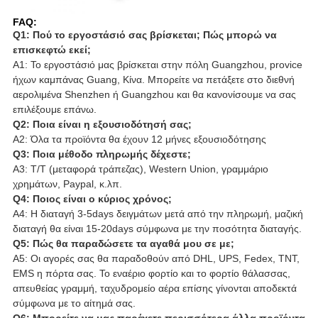
FAQ:
Q1: Πού το εργοστάσιό σας βρίσκεται; Πώς μπορώ να
επισκεφτώ εκεί;
Α1: Το εργοστάσιό μας βρίσκεται στην πόλη Guangzhou, provice
ήχων καμπάνας Guang, Κίνα. Μπορείτε να πετάξετε στο διεθνή
αερολιμένα Shenzhen ή Guangzhou και θα κανονίσουμε να σας
επιλέξουμε επάνω.
Q2: Ποια είναι η εξουσιοδότησή σας;
A2: Όλα τα προϊόντα θα έχουν 12 μήνες εξουσιοδότησης
Q3: Ποια μέθοδο πληρωμής δέχεστε;
A3: T/T (μεταφορά τράπεζας), Western Union, γραμμάριο
χρημάτων, Paypal, κ.λπ.
Q4: Ποιος είναι ο κύριος χρόνος;
A4: Η διαταγή 3-5days δειγμάτων μετά από την πληρωμή, μαζική
διαταγή θα είναι 15-20days σύμφωνα με την ποσότητα διαταγής.
Q5: Πώς θα παραδώσετε τα αγαθά μου σε με;
A5: Οι αγορές σας θα παραδοθούν από DHL, UPS, Fedex, TNT,
EMS η πόρτα σας. Το εναέριο φορτίο και το φορτίο θάλασσας,
απευθείας γραμμή, ταχυδρομείο αέρα επίσης γίνονται αποδεκτά
σύμφωνα με το αίτημά σας.