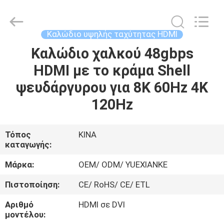
Guangdong
Jingchang
Cable
Industry
Co.,
Καλώδιο υψηλής ταχύτητας HDMI
Ltd. .
All
Καλώδιο χαλκού 48gbps
ΣΠΊΤΙ
Rights
Reserved.
HDMI με το κράμα Shell
ΠΡΟΪΌΝΤΑ
ψευδάργυρου για 8K 60Hz 4K
120Hz
ΒΊΝΤΕΟ
Τόπος
ΚΙΝΑ
καταγωγής:
ΠΕΡΊΠΟΥ
ΕΜΕΊΣ
Μάρκα:
OEM/ ODM/ YUEXIANKE
Πιστοποίηση:
CE/ RoHS/ CE/ ETL
ΓΎΡΟΣ
Αριθμό
HDMI σε DVI
ΕΡΓΟΣΤΑΣΊΩΝ
μοντέλου: