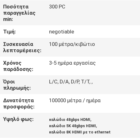
Ποσότητα
300 PC
ΠΟΙΟΤΙΚΌΣ
παραγγελίας
min:
ΈΛΕΓΧΟΣ
Τιμή:
negotiable
ΜΑΣ
Συσκευασία
100 μέτρα/κιβώτιο
λεπτομέρειες:
ΕΛΆΤΕ
Χρόνος
3-5 ημέρα εργασίας
ΣΕ
παράδοσης:
ΕΠΑΦΉ
Όροι
L/C, D/A, D/P, T/T, ,
ΜΕ
πληρωμής:
Δυνατότητα
100000 μέτρα / ημέρα
ΕΙΔΉΣΕΙΣ
προσφοράς:
Υψηλό φως:
,
καλώδιο 48gbps HDMI
ΠΕΡΙΠΤΏΣΕΙΣ
,
καλώδιο 5K 48gbps HDMI
καλώδιο 8K HDMI με το ethernet