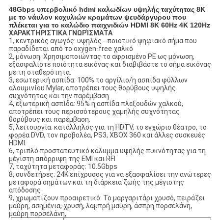
48Gbps υπερβολικό hdmi καλωδίων υψηλής ταχύτητας 8K
με το νάυλον κοχυλιών κραμάτων ψευδάργυρου που
πλέκεται για το καλώδιο παιχνιδιών HDMI 8K 60Hz 4K 120Hz
ΧΑΡΑΚΤΗΡΙΣΤΙΚΑ ΓΝΩΡΊΣΜΑΤΑ
1, κεντρικός αγωγός: υψηλός - ποιοτικό ψηφιακό σήμα που
παραδίδεται από το oxygen-free χαλκό
2, μόνωση: Χρησιμοποιώντας το αφρισμένο PE ως μόνωση,
εξασφαλίστε ποιότητα εικόνας και διαβιβάστε το σήμα εικόνας
με τη σταθερότητα.
3, εσωτερική ασπίδα: 100% το αργίλιο/η ασπίδα φύλλων
αλουμινίου Mylar, αποτρέπει τους θορύβους υψηλής
συχνότητας και την παρέμβαση
4, εξωτερική ασπίδα: 95% η ασπίδα πλεξουδών χαλκού,
αποτρέπει τους περισσότερους χαμηλής συχνότητας
θορύβους και παρέμβαση.
5, λειτουργία: κατάλληλος για τη HDTV, το εγχώριο θέατρο, το
φορέα DVD, τον προβολέα, PS3, XBOX 360 και άλλες συσκευές
HDMI.
6, τριπλό προστατευτικό κάλυμμα υψηλής πυκνότητας για τη
μέγιστη απόρριψη της EMI και RFI
7, ταχύτητα μεταφοράς: 10.5Gbps
8, συνδετήρες: 24K επίχρυσος για να εξασφαλίσει την ανώτερες
μεταφορά σημάτων και τη διάρκεια ζωής της μέγιστης
απόδοσης
9, χρωματίζουν προαιρετικό: Το μαργαριτάρι χρυσό, πειράζει
μαύρη, ασημένια, χρυσή, λαμπρή μαύρη, άσπρη πορσελάνη,
μαύρη πορσελάνη,