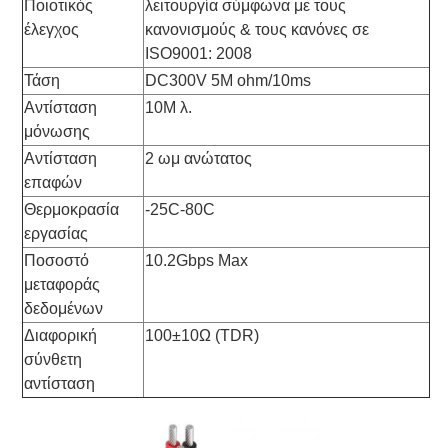
Ποιοτικός
λειτουργία σύμφωνα με τους
έλεγχος
κανονισμούς & τους κανόνες σε
ISO9001: 2008
Τάση
DC300V 5M ohm/10ms
Αντίσταση
10M λ.
μόνωσης
Αντίσταση
2 ωμ ανώτατος
επαφών
Θερμοκρασία
-25C-80C
εργασίας
Ποσοστό
10.2Gbps Max
μεταφοράς
δεδομένων
Διαφορική
100±10Ω (TDR)
σύνθετη
αντίσταση