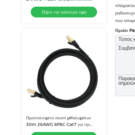
μπαλωμάτων
πλέγματος
Πάρτε την καλύτερη τιμή
ραδιοσυχν
που απαρι
Προϊόν P
Τύπος 
Συμβατ
Παρακ
σημειώ
Προστατευμένο σκοινί μπαλωμάτων
30m 26AWG 8P8C Cat7 για την
επικοινωνία