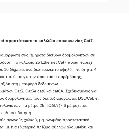
et προστάτευσε το καλώδιο επικοινωνίας Cat7
διαμορφωτή σας, τμήματα δικτύων δρομολογητών σε
πόδοση: Το καλώδιο 25 Ethernet Cat7 πόδια παρέχει
σε 10 Gigabits ανά δευτερόλεπτο υψηλό - ποιότητα: 4
ροστατεύεται για την προστασία παρέμβασης,
 αξιόπιστη μεταφορά δεδομένων.
μάτων Cat5, Cat5e cat6 και cat6A. Σχεδιασμένος για
τους δρομολογητές, τους διαποδιαμορφωτές DSL/Cable,
ολογιστών. Τα μέτρα 25 ΠΟΔΙΑ (7,6 μέτρα) που
υς εξουσιοδότηση.
νούς αγωγούς χαλκού, μεμονωμένο προστατευτικό
ι με ένα εξωτερικό πλέξιμο φύλλων αλουμινίου και