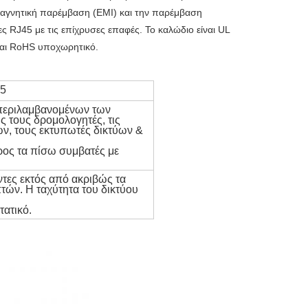
μαγνητική παρέμβαση (EMI) και την παρέμβαση
ς RJ45 με τις επίχρυσες επαφές. Το καλώδιο είναι UL
 και RoHS υποχωρητικό.
45
περιλαμβανομένων των
 τους δρομολογητές, τις
ών, τους εκτυπωτές δικτύων &
ρος τα πίσω συμβατές με
ντες εκτός από ακριβώς τα
ών. Η ταχύτητα του δικτύου
τατικό.