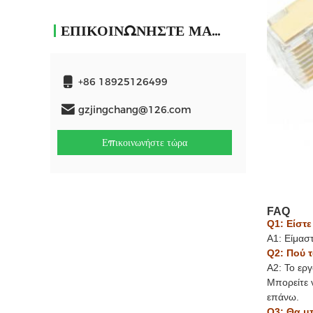
ΕΠΙΚΟΙΝΩΝΉΣΤΕ ΜΑΖΊ ΜΑΣ
+86 18925126499
gzjingchang@126.com
Επικοινωνήστε τώρα
FAQ
Q1: Είστ
Α1: Είμασ
Q2: Πού 
A2: Το ερ
Μπορείτε 
επάνω.
Q3: Θα μ