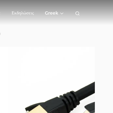
ε
Εκδηλώσεις
Greek
α