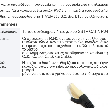
 για να αποτρέψουν τη λογομαχία και την προστασία από την ηλεκτρο
ότητας. Έχει καλύψει με ένα σακάκι PVC 5.8mm και έχει τους συνδετήρε
θμείται, συμμορφώνεται με TIA/EIA 568-B.2, είναι ETL που ελέγχονται
aramenters
καλωδίων:
Τύπος συνδετήρων 4-ζευγαριού SSTP CAT7: RJ
ότητα
Οι συσκευές με RJ45 ανυψώνουν με γρύλλο, συμ
υπολογιστών & των περιφερειακών μονάδων όπως
συσκευές τυχερού παιχνιδιού, τα κιβώτια διακοπτ
το δίκτυο
οι συνημμένες συσκευές αποθήκευσης και είναι π
Cat5, Cat5e, Cat6, και Cat6a.
αλώ
Η ταχύτητα δικτύων καθορίζεται από τους παράγο
στε:
καλώδια, όπως ένα κιβώτιο δρομολογητών/διακοπτ
μπορεί
μόνο να είστε τόσο γρήγορος όσο το πιό αργό συσ