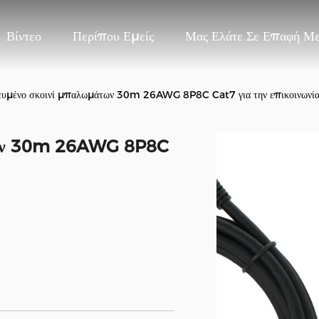
Βίντεο
Περίπου Εμείς
Μας Ελάτε Σε Επαφή Μ
ευμένο σκοινί μπαλωμάτων 30m 26AWG 8P8C Cat7 για την επικοινωνί
των 30m 26AWG 8P8C