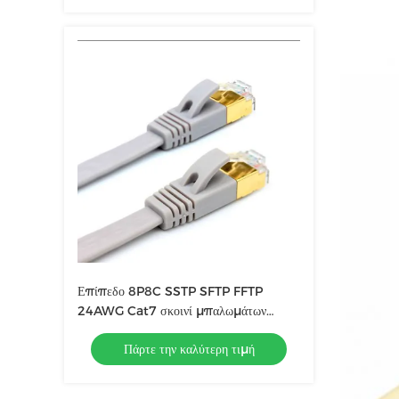
Επίπεδο 8P8C SSTP SFTP FFTP
24AWG Cat7 σκοινί μπαλωμάτων
υψηλής ταχύτητας
Πάρτε την καλύτερη τιμή