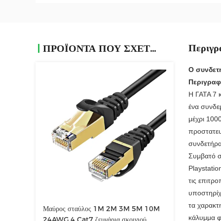
Περιγρ
ΠΡΟΪΌΝΤΑ ΠΟΥ ΣΧΕΤΊΖΟΝΤΑΙ
Ο συνδετ
Περιγραφ
Η ΓΑΤΑ 7 
ένα συνδε
μέχρι 1000
προστατευ
συνδετήρα
Συμβατό σ
Playstati
τις επιτρ
υποστηρίχ
τα χαρακτ
Μαύρος σταύλος 1M 2M 3M 5M 10M
κάλυμμα φ
24AWG 4 Cat7 ζευγάρια σκοινιού