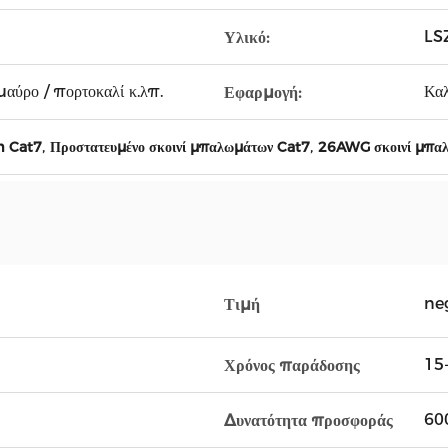
LS
Υλικό:
μαύρο / πορτοκαλί κ.λπ.
Καλ
Εφαρμογή:
,
,
m Cat7
Προστατευμένο σκοινί μπαλωμάτων Cat7
26AWG σκοινί μπαλ
ne
Τιμή
15-
Χρόνος παράδοσης
600
Δυνατότητα προσφοράς