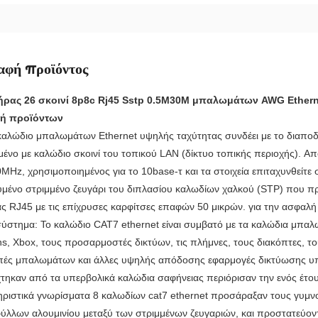
αφή προϊόντος
ήρας 26 σκοινί 8p8c Rj45 Sstp 0.5M30M μπαλωμάτων AWG Ethern
ή προϊόντων
καλώδιο μπαλωμάτων Ethernet υψηλής ταχύτητας συνδέει με το διαπο
μένο με καλώδιο σκοινί του τοπικού LAN (δίκτυο τοπικής περιοχής). Α
MHz, χρησιμοποιημένος για το 10base-τ και τα στοιχεία επιταχυνθείτε 
μένο στριμμένο ζευγάρι του διπλασίου καλωδίων χαλκού (STP) που π
ς RJ45 με τις επίχρυσες καρφίτσες επαφών 50 μικρών. για την ασφαλή
ύστημα: Το καλώδιο CAT7 ethernet είναι συμβατό με τα καλώδια μπαλω
ons, Xbox, τους προσαρμοστές δικτύων, τις πλήμνες, τους διακόπτες, 
οπές μπαλωμάτων και άλλες υψηλής απόδοσης εφαρμογές δικτύωσης υπ
τηκαν από τα υπερβολικά καλώδια σαφήνειας περιόρισαν την ενός έτο
ηριστικά γνωρίσματα 8 καλωδίων cat7 ethernet προσάραξαν τους γυμ
ύλλων αλουμινίου μεταξύ των στριμμένων ζευγαριών, και προστατεύοντα