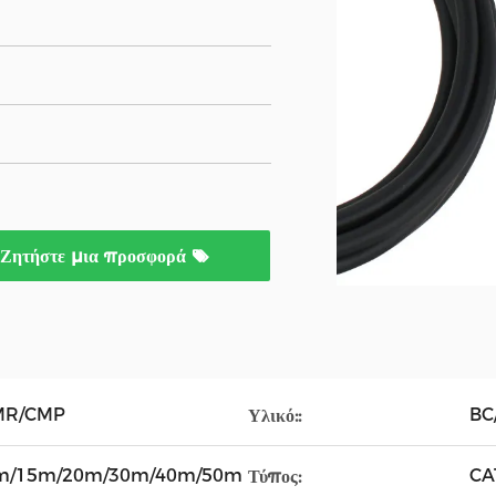
Ζητήστε μια προσφορά
MR/CMP
BC
Υλικό::
m/15m/20m/30m/40m/50m
CA
Τύπος: