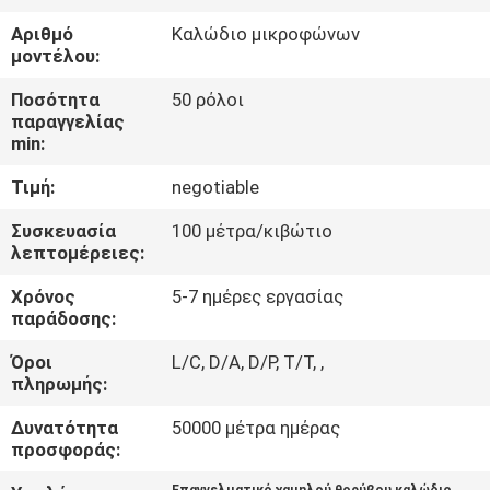
Αριθμό
Καλώδιο μικροφώνων
ΠΟΙΟΤΙΚΌΣ
μοντέλου:
ΈΛΕΓΧΟΣ
Ποσότητα
50 ρόλοι
παραγγελίας
min:
ΜΑΣ
Τιμή:
negotiable
ΕΛΆΤΕ
ΣΕ
Συσκευασία
100 μέτρα/κιβώτιο
λεπτομέρειες:
ΕΠΑΦΉ
Χρόνος
5-7 ημέρες εργασίας
ΜΕ
παράδοσης:
Όροι
L/C, D/A, D/P, T/T, ,
ΕΙΔΉΣΕΙΣ
πληρωμής:
Δυνατότητα
50000 μέτρα ημέρας
ΠΕΡΙΠΤΏΣΕΙΣ
προσφοράς:
Επαγγελματικό χαμηλού θορύβου καλώδιο