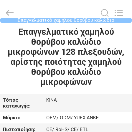
Guangdong
Jingchang
Cable
Industry
Co.,
Επαγγελματικό χαμηλού θορύβου καλώδιο
Ltd. .
μικροφώνων
All
ΣΠΊΤΙ
Επαγγελματικό χαμηλού
Rights
Reserved.
θορύβου καλώδιο
ΠΡΟΪΌΝΤΑ
μικροφώνων 128 πλεξουδών,
αρίστης ποιότητας χαμηλού
ΒΊΝΤΕΟ
θορύβου καλώδιο
μικροφώνων
ΠΕΡΊΠΟΥ
ΕΜΕΊΣ
Τόπος
ΚΙΝΑ
καταγωγής:
ΓΎΡΟΣ
Μάρκα:
OEM/ ODM/ YUEXIANKE
ΕΡΓΟΣΤΑΣΊΩΝ
Πιστοποίηση:
CE/ RoHS/ CE/ ETL