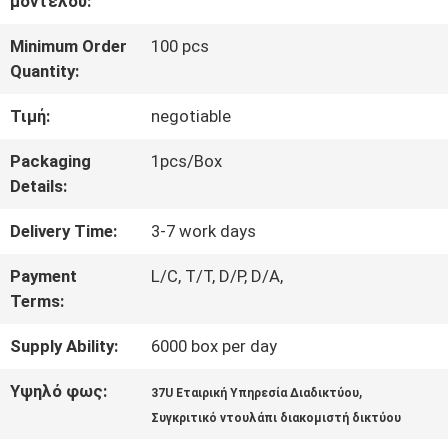
μοντέλου:
ΕΡΓΟΣΤΑΣΊΩΝ
Minimum Order
100 pcs
Quantity:
ΠΟΙΟΤΙΚΌΣ
Τιμή:
negotiable
ΈΛΕΓΧΟΣ
Packaging
1pcs/Box
Details:
ΜΑΣ
Delivery Time:
3-7 work days
ΕΛΆΤΕ
Payment
L/C, T/T, D/P, D/A,
Terms:
ΣΕ
Supply Ability:
6000 box per day
ΕΠΑΦΉ
Υψηλό φως:
,
ΜΕ
37U Εταιρική Υπηρεσία Διαδικτύου
Συγκριτικό ντουλάπι διακομιστή δικτύου