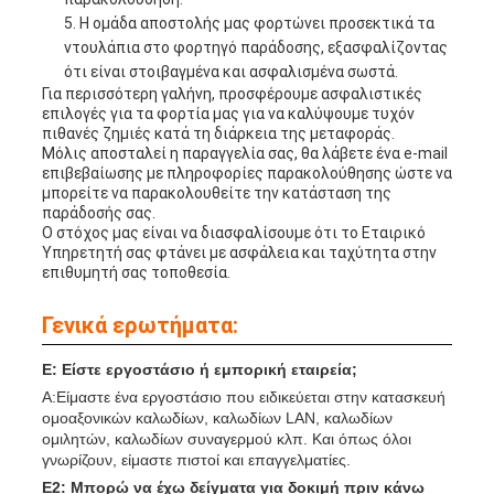
Η ομάδα αποστολής μας φορτώνει προσεκτικά τα
ντουλάπια στο φορτηγό παράδοσης, εξασφαλίζοντας
ότι είναι στοιβαγμένα και ασφαλισμένα σωστά.
Για περισσότερη γαλήνη, προσφέρουμε ασφαλιστικές
επιλογές για τα φορτία μας για να καλύψουμε τυχόν
πιθανές ζημιές κατά τη διάρκεια της μεταφοράς.
Μόλις αποσταλεί η παραγγελία σας, θα λάβετε ένα e-mail
επιβεβαίωσης με πληροφορίες παρακολούθησης ώστε να
μπορείτε να παρακολουθείτε την κατάσταση της
παράδοσής σας.
Ο στόχος μας είναι να διασφαλίσουμε ότι το Εταιρικό
Υπηρετητή σας φτάνει με ασφάλεια και ταχύτητα στην
επιθυμητή σας τοποθεσία.
Γενικά ερωτήματα:
Ε: Είστε εργοστάσιο ή εμπορική εταιρεία;
Α:Είμαστε ένα εργοστάσιο που ειδικεύεται στην κατασκευή
ομοαξονικών καλωδίων, καλωδίων LAN, καλωδίων
ομιλητών, καλωδίων συναγερμού κλπ. Και όπως όλοι
γνωρίζουν, είμαστε πιστοί και επαγγελματίες.
Ε2: Μπορώ να έχω δείγματα για δοκιμή πριν κάνω