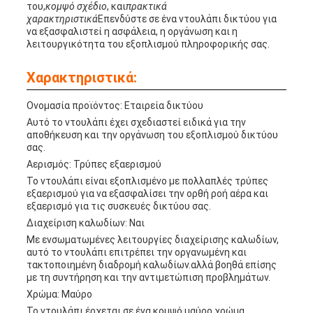
του,
κομψό σχέδιο
, και
πρακτικά
χαρακτηριστικά
Επενδύστε σε ένα ντουλάπι δικτύου για
να εξασφαλιστεί η ασφάλεια, η οργάνωση και η
λειτουργικότητα του εξοπλισμού πληροφορικής σας.
Χαρακτηριστικά:
Ονομασία προϊόντος: Εταιρεία δικτύου
Αυτό το ντουλάπι έχει σχεδιαστεί ειδικά για την
αποθήκευση και την οργάνωση του εξοπλισμού δικτύου
σας.
Αερισμός: Τρύπες εξαερισμού
Το ντουλάπι είναι εξοπλισμένο με πολλαπλές τρύπες
εξαερισμού για να εξασφαλίσει την ορθή ροή αέρα και
εξαερισμό για τις συσκευές δικτύου σας.
Διαχείριση καλωδίων: Ναι
Με ενσωματωμένες λειτουργίες διαχείρισης καλωδίων,
αυτό το ντουλάπι επιτρέπει την οργανωμένη και
τακτοποιημένη διαδρομή καλωδίων.αλλά βοηθά επίσης
με τη συντήρηση και την αντιμετώπιση προβλημάτων.
Χρώμα: Μαύρο
Το ντουλάπι έρχεται σε ένα κομψό μαύρο χρώμα,