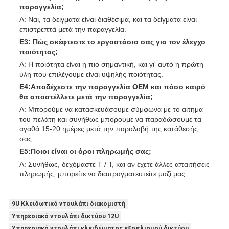
παραγγελία;
Α: Ναι, τα δείγματα είναι διαθέσιμα, και τα δείγματα είναι
επιστρεπτά μετά την παραγγελία.
Ε3: Πώς σκέφτεστε το εργοστάσιο σας για τον έλεγχο
ποιότητας;
Α: Η ποιότητα είναι η πιο σημαντική, και γι' αυτό η πρώτη
ύλη που επιλέγουμε είναι υψηλής ποιότητας.
Ε4:Αποδέχεστε την παραγγελία OEM και πόσο καιρό
θα αποστέλλετε μετά την παραγγελία;
Α: Μπορούμε να κατασκευάσουμε σύμφωνα με το αίτημα
του πελάτη και συνήθως μπορούμε να παραδώσουμε τα
αγαθά 15-20 ημέρες μετά την παραλαβή της κατάθεσής
σας.
Ε5:Ποιοι είναι οι όροι πληρωμής σας;
A: Συνήθως, δεχόμαστε T / T, και αν έχετε άλλες απαιτήσεις
πληρωμής, μπορείτε να διαπραγματευτείτε μαζί μας.
9U Κλειδωτικό ντουλάπι διακομιστή
Υπηρεσιακό ντουλάπι δικτύου 12U
Υπηρεσιακό ντουλάπι κλειδώματος εξοπλισμού δικτύου