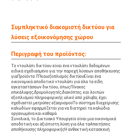
Συμπληκτικό διακομιστή δικτύου για
λύσεις εξοικονόμησης χώρου
Περιγραφή του προϊόντος:
Το ντουλάπι δικτύου είναι ένα ντουλάπι δεδομένων
ειδικά σχεδιασμένο για την παροχή λύσεων αποθήκευσης
για
Προϊόντα ΤΠ
και
εξοπλισμός δικτύου
Είναι ένα
οικονομικά αποδοτικό ντουλάπι για όλα τα είδη
εγκαταστάσεων δικτύου, όπως
Πίνακες
επικάλυψης
,
δρομολογητές
,
διακόπτες
, και λοιπών
εξοπλισμού πληροφορικής.
υλικό από χάλυβα
, έχει
σχεδιαστεί με
τρύπες εξαερισμού
Το σύστημα διαχείρισης
καλωδίων εφαρμόζεται για να διατηρεί τα καλώδια
οργανωμένα και καθαρά.
Συνολικά, το Δικτυακό Υπουργείο είναι μια οικονομικά
αποδοτική και αξιόπιστη λύση για όλα τα
Απαιτήσεις
αποθήκευσης πληροφορικής
Η ανθεκτική κατασκευή