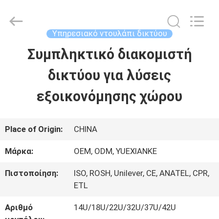
2026
Guangdong
Jingchang
Cable
Υπηρεσιακό ντουλάπι δικτύου
Industry
Co.,
Συμπληκτικό διακομιστή
ΣΠΊΤΙ
Ltd. .
All
Rights
δικτύου για λύσεις
Reserved.
ΠΡΟΪΌΝΤΑ
εξοικονόμησης χώρου
ΒΊΝΤΕΟ
Place of Origin:
CHINA
Μάρκα:
OEM, ODM, YUEXIANKE
ΠΕΡΊΠΟΥ
Πιστοποίηση:
ISO, ROSH, Unilever, CE, ANATEL, CPR,
ΕΜΕΊΣ
ETL
Αριθμό
14U/18U/22U/32U/37U/42U
ΓΎΡΟΣ