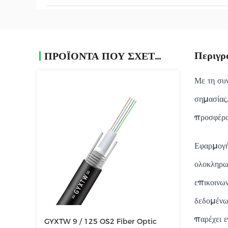
Περιγρ
ΠΡΟΪΌΝΤΑ ΠΟΥ ΣΧΕΤΊΖΟΝΤΑΙ
Με τη συν
σημασίας
προσφέρον
Εφαρμογή
ολοκληρωμ
επικοινων
δεδομένω
παρέχει 
GYXTW 9 / 125 OS2 Fiber Optic