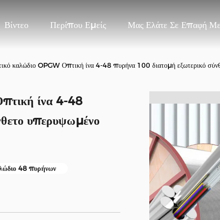
Βίντεο
Περίπου Εμείς
Μας Ελάτε Σε Επαφή Μ
τικό καλώδιο OPGW Οπτική ίνα 4-48 πυρήνα 100 διατομή εξωτερικό σύνθ
πτική ίνα 4-48
νθετο υπερυψωμένο
λώδιο 48 πυρήνων