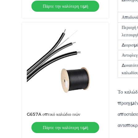
Πάρτε την καλύτερη τιμή
γης Οπτικό καλώδιο
Αποδυνά
Περιοχή
λειτουργ
Διορισμ
Αντιφλε
Δυνατότ
καλωδίο
Το καλώδ
προηγμένε
αποστάσε
G657A οπτικό καλώδιο ινών
ανταποκρί
Πάρτε την καλύτερη τιμή