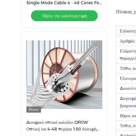
Single Mode Cable 4 - 48 Cores For
Duct / Aerial
Πίνακας χ
Πάρτε την καλύτερη τιμή
Ειδικότη
Αριθμός
Ελάχιστ
παραγγε
Τύπος κ
Εξωτερικ
Δυνατότ
Διορισμ
βραχυκυ
Βίντεο
Βάρος κ
Δυναμικό οπτικό καλώδιο OPGW
Τύπος ι
Οπτική ίνα 4-48 πυρήνα 100 διατομή
εξωτερικό σύνθετο υπερυψωμένο καλώδιο
Διοδηγός