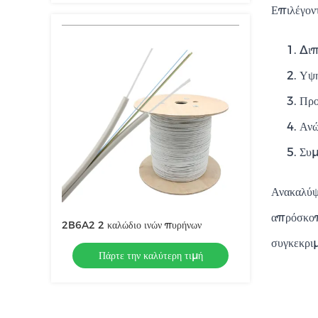
Επιλέγον
Διπ
Υψη
Προ
Ανώ
Συμ
Ανακαλύψτ
απρόσκοπτ
2B6A2 2 καλώδιο ινών πυρήνων
συγκεκριμ
Πάρτε την καλύτερη τιμή