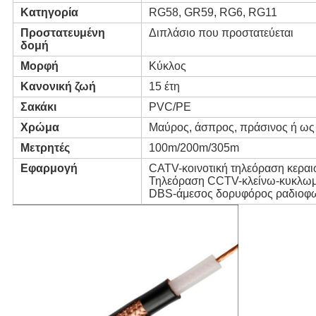
Κατηγορία
RG58, GR59, RG6, RG11
Προστατευμένη
Διπλάσιο που προστατεύεται
δομή
Μορφή
Κύκλος
Κανονική ζωή
15 έτη
Σακάκι
PVC/PE
Χρώμα
Μαύρος, άσπρος, πράσινος ή ως 
Μετρητές
100m/200m/305m
Εφαρμογή
CATV-κοινοτική τηλεόραση κεραι
Τηλεόραση CCTV-κλείνω-κυκλω
DBS-άμεσος δορυφόρος ραδιοφω