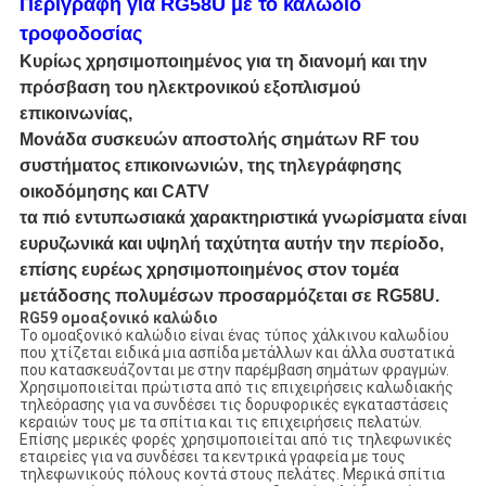
Περιγραφή για RG58U με το καλώδιο
τροφοδοσίας
Κυρίως χρησιμοποιημένος για τη διανομή και την
πρόσβαση του ηλεκτρονικού εξοπλισμού
επικοινωνίας,
Μονάδα συσκευών αποστολής σημάτων RF του
συστήματος επικοινωνιών, της τηλεγράφησης
οικοδόμησης και CATV
τα πιό εντυπωσιακά χαρακτηριστικά γνωρίσματα είναι
ευρυζωνικά και υψηλή ταχύτητα αυτήν την περίοδο,
επίσης ευρέως χρησιμοποιημένος στον τομέα
μετάδοσης πολυμέσων προσαρμόζεται σε RG58U.
RG59 ομοαξονικό καλώδιο
Το ομοαξονικό καλώδιο είναι ένας τύπος χάλκινου καλωδίου
που χτίζεται ειδικά μια ασπίδα μετάλλων και άλλα συστατικά
που κατασκευάζονται με στην παρέμβαση σημάτων φραγμών.
Χρησιμοποιείται πρώτιστα από τις επιχειρήσεις καλωδιακής
τηλεόρασης για να συνδέσει τις δορυφορικές εγκαταστάσεις
κεραιών τους με τα σπίτια και τις επιχειρήσεις πελατών.
Επίσης μερικές φορές χρησιμοποιείται από τις τηλεφωνικές
εταιρείες για να συνδέσει τα κεντρικά γραφεία με τους
τηλεφωνικούς πόλους κοντά στους πελάτες. Μερικά σπίτια