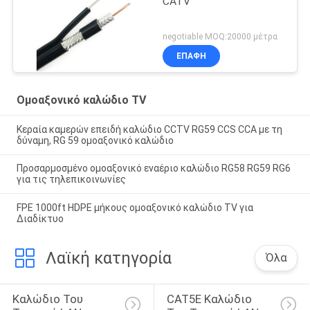
CATV
negotiable MOQ:20000 μέτρα
ΕΠΑΦΉ
Ομοαξονικό καλώδιο TV
Κεραία καμερών επειδή καλώδιο CCTV RG59 CCS CCA με τη
δύναμη, RG 59 ομοαξονικό καλώδιο
Προσαρμοσμένο ομοαξονικό εναέριο καλώδιο RG58 RG59 RG6
για τις τηλεπικοινωνίες
FPE 1000ft HDPE μήκους ομοαξονικό καλώδιο TV για
Διαδίκτυο
Λαϊκή κατηγορία
Όλα
Καλώδιο Του 
CAT5E Καλώδιο 