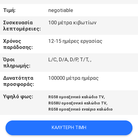
Τιμή:
negotiable
ΠΟΙΟΤΙΚΌΣ
ΈΛΕΓΧΟΣ
Συσκευασία
100 μέτρα κιβωτίων
λεπτομέρειες:
Χρόνος
12-15 ημέρες εργασίας
ΜΑΣ
παράδοσης:
ΕΛΆΤΕ
Όροι
L/C, D/A, D/P, T/T, ,
ΣΕ
πληρωμής:
ΕΠΑΦΉ
Δυνατότητα
100000 μέτρα ημέρας
ΜΕ
προσφοράς:
Υψηλό φως:
,
RG58 ομοαξονικό καλώδιο TV
,
ΕΙΔΉΣΕΙΣ
RG58U ομοαξονικό καλώδιο TV
RG58 ομοαξονικό εναέριο καλώδιο
ΠΕΡΙΠΤΏΣΕΙΣ
ΚΑΛΎΤΕΡΗ ΤΙΜΉ