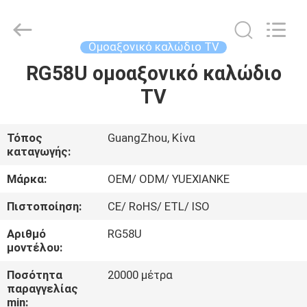
Guangdong
Jingchang
Cable
Industry
Co.,
Ομοαξονικό καλώδιο TV
Ltd. .
All
RG58U ομοαξονικό καλώδιο
ΣΠΊΤΙ
Rights
Reserved.
TV
ΠΡΟΪΌΝΤΑ
Τόπος
GuangZhou, Κίνα
καταγωγής:
ΒΊΝΤΕΟ
Μάρκα:
OEM/ ODM/ YUEXIANKE
ΠΕΡΊΠΟΥ
Πιστοποίηση:
CE/ RoHS/ ETL/ ISO
ΕΜΕΊΣ
Αριθμό
RG58U
μοντέλου:
ΓΎΡΟΣ
Ποσότητα
20000 μέτρα
παραγγελίας
ΕΡΓΟΣΤΑΣΊΩΝ
min: