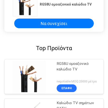
RG58U ομοαξονικό καλώδιο TV
Να συνεχίσει
Top Προϊόντα
RG58U ομοαξονικό
καλώδιο TV
negotiable MOQ:20000 μέτρα
ΕΠΑΦΉ
Καλώδιο TV σημάτων