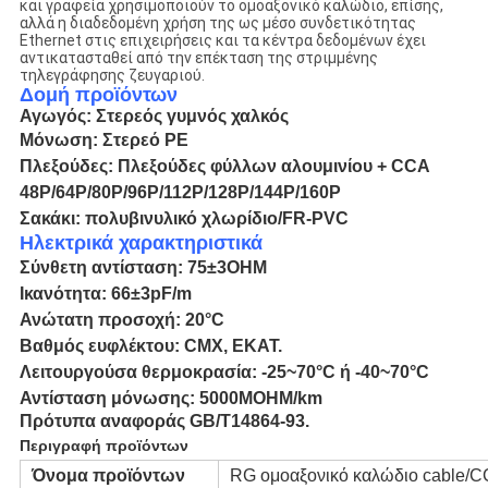
και γραφεία χρησιμοποιούν το ομοαξονικό καλώδιο, επίσης,
αλλά η διαδεδομένη χρήση της ως μέσο συνδετικότητας
Ethernet στις επιχειρήσεις και τα κέντρα δεδομένων έχει
αντικατασταθεί από την επέκταση της στριμμένης
τηλεγράφησης ζευγαριού.
Δομή προϊόντων
Αγωγός: Στερεός γυμνός χαλκός
Μόνωση:
Στερεό PE
Πλεξούδες
:
Πλεξούδες
φύλλων αλουμινίου
+ CCA
48P/64P/80P/96P/112P/128P/144P/160P
Σακάκι: πολυβινυλικό χλωρίδιο
/FR-PVC
Ηλεκτρικά χαρακτηριστικά
Σύνθετη αντίσταση:
75
±
3OHM
Ικανότητα:
66
±
3pF/m
Ανώτατη προσοχή: 20
°C
Βαθμός ευφλέκτου: CMX, ΕΚΑΤ.
Λειτουργούσα θερμοκρασία: -25~70°C ή -40~70°C
Αντίσταση
μόνωσης: 5000
MOHM/km
Πρότυπα αναφοράς GB/T14864-93.
Περιγραφή προϊόντων
Όνομα προϊόντων
RG ομοαξονικό καλώδιο cable/