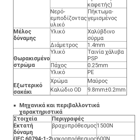
καφετής)
Νερό-
Πήκτωμα-
εμποδίζοντας
γεμισμένος
υλικό
Μέλος
Υλικό
Χαλύβδινο
δύναμης
σύρμα
Διάμετρος
1.4mm
Υλικό
Ταινία χάλυβα
Θωρακισμένο
PSP
στρώμα
Πάχος
0.25mm
Υλικό
PE
Χρώμα
Μαύρος
Εξωτερικό
Καλώδιο OD
9.8mm±0.2mm
σακάκι
Μηχανικά και περιβαλλοντικά
χαρακτηριστικά
Στοιχεία
Περιγραφές
Εκτατή
βραχυπρόθεσμος
1500N
δύναμη
(IEC 60794-1-2
μακροπρόθεσμος
600N