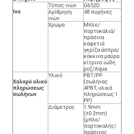
Τύπος ινών
G652D
Ίνα
Αρίθμηση
48 πυρήνες
ινών
Χρώμα
Μπλε/
πορτοκαλιά/
πράσινα
καφετιά
γκρίζα άσπρα/
κόκκινα μαύρα
κίτρινα ιώδη
ροζ/Aqua
Υλικό
PBT/PP
Χαλαρό υλικό
(σωλήνας
πληρώσεως
4PBT, υλικά
σωλήνων
πληρώσεως 1
PP)
Διάμετρος
1.9mm
(±0.2mm)
(μπλε/
πορτοκαλής/
πράσινος