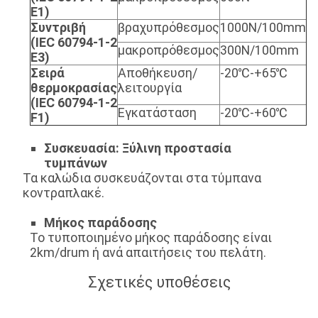
E1)
Συντριβή
βραχυπρόθεσμος
1000N/100mm
(IEC 60794-1-2
μακροπρόθεσμος
300N/100mm
E3)
Σειρά
Αποθήκευση/
-20℃-+65℃
θερμοκρασίας
λειτουργία
(IEC 60794-1-2
Εγκατάσταση
-20℃-+60℃
F1)
Συσκευασία: Ξύλινη προστασία
τυμπάνων
Τα καλώδια συσκευάζονται στα τύμπανα
κοντραπλακέ.
Μήκος παράδοσης
Το τυποποιημένο μήκος παράδοσης είναι
2km/drum ή ανά απαιτήσεις του πελάτη.
Σχετικές υποθέσεις