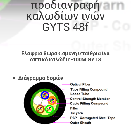
προδιαγραφή
ΠΟΙΟΤΙΚΌΣ
καλωδίων ινών
ΈΛΕΓΧΟΣ
GYTS 48f
ΜΑΣ
ΕΛΆΤΕ
Ελαφριά θωρακισμένη υπαίθρια ίνα
οπτικό καλώδιο-100M GYTS
ΣΕ
ΕΠΑΦΉ
Διάγραμμα δομών
ΜΕ
ΕΙΔΉΣΕΙΣ
ΠΕΡΙΠΤΏΣΕΙΣ