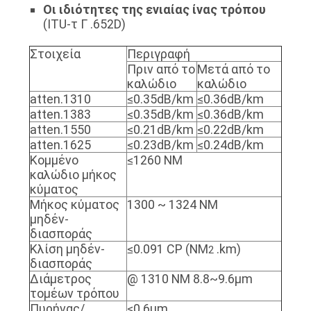
Οι ιδιότητες της ενιαίας ίνας τρόπου
SITEMAP
(ITU-τ Γ .652D)
Στοιχεία
Περιγραφή
ΠΟΛΙΤΙΚΉ
Πριν από το
Μετά από το
ΑΠΟΡΡΉΤΟΥ
καλώδιο
καλώδιο
atten.1310
≤0.35dB/km
≤0.36dB/km
atten.1383
≤0.35dB/km
≤0.36dB/km
atten.1550
≤0.21dB/km
≤0.22dB/km
atten.1625
≤0.23dB/km
≤0.24dB/km
Κομμένο
≤1260 NM
καλώδιο μήκος
κύματος
Μήκος κύματος
1300 ~ 1324 NM
μηδέν-
διασποράς
Κλίση μηδέν-
≤0.091 CP (NM
.km)
2
διασποράς
Διάμετρος
@ 1310 NM 8.8~9.6μm
τομέων τρόπου
Πυρήνας/
≤0.6μm