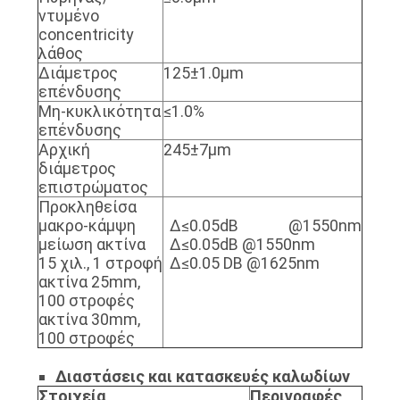
ντυμένο
concentricity
λάθος
Διάμετρος
125±1.0μm
επένδυσης
Μη-κυκλικότητα
≤1.0%
επένδυσης
Αρχική
245±7μm
διάμετρος
επιστρώματος
Προκληθείσα
μακρο-κάμψη
Δ≤0.05dB @1550nm
μείωση ακτίνα
Δ≤0.05dB @1550nm
15 χιλ., 1 στροφή
Δ≤0.05 DB @1625nm
ακτίνα 25mm,
100 στροφές
ακτίνα 30mm,
100 στροφές
Διαστάσεις και κατασκευές καλωδίων
Στοιχεία
Περιγραφές