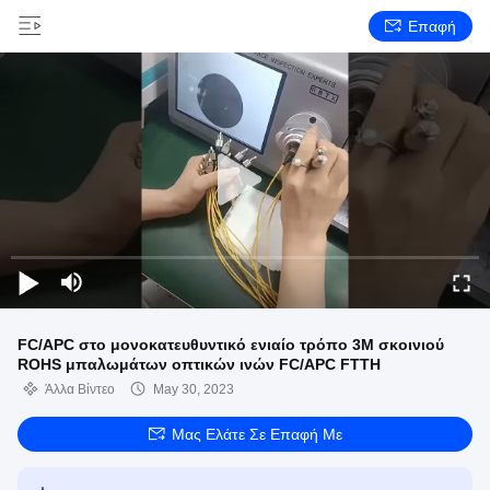
Επαφή
FC/APC στο μονοκατευθυντικό ενιαίο τρόπο 3M σκοινιού
ROHS μπαλωμάτων οπτικών ινών FC/APC FTTH
Άλλα Βίντεο
May 30, 2023
Μας Ελάτε Σε Επαφή Με