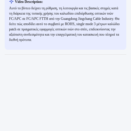
Video Description:
Αυτό το βίντεο δείχνει τη ρύθμιση, τη λειτουργία και τις βασικές στιγμές κατά
τη διάρκεια της τυπικής χρήσης του καλωδίου επιδιόρθωσης οπτικών ινών
FC/APC σε FC/APC FTTH από την Guangdong Jingchang Cable Industry. Θα
δείτε πώς αποδίδει αυτό το συμβατό με ROHS, single mode 3 μέτρων καλώδιο
patch σε πραγματικές εφαρμογές οπτικών ινών στο σπίτι, επιδεικνύοντας την
αξιόπιστη συνδεσιμότητα και την επαγγελματική του κατασκευή που πληροί τα
διεθνή πρότυπα.