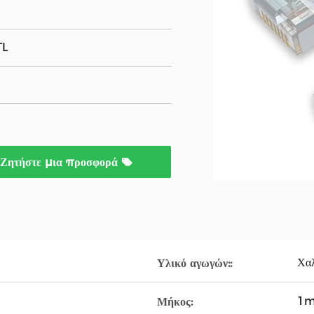
TL
Ζητήστε μια προσφορά
Χα
Υλικό αγωγών::
1
Μήκος: