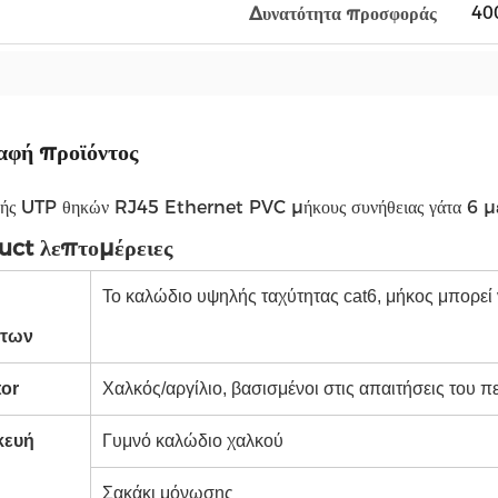
400
Δυνατότητα προσφοράς
αφή προϊόντος
ής UTP θηκών RJ45 Ethernet PVC μήκους συνήθειας γάτα 6 με
uct λεπτομέρειες
Το καλώδιο υψηλής ταχύτητας cat6, μήκος μπορεί
ντων
or
Χαλκός/αργίλιο, βασισμένοι στις απαιτήσεις του π
κευή
Γυμνό καλώδιο χαλκού
Σακάκι μόνωσης