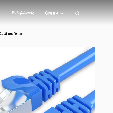
ε
Εκδηλώσεις
Greek
Cat6 συνήθειας