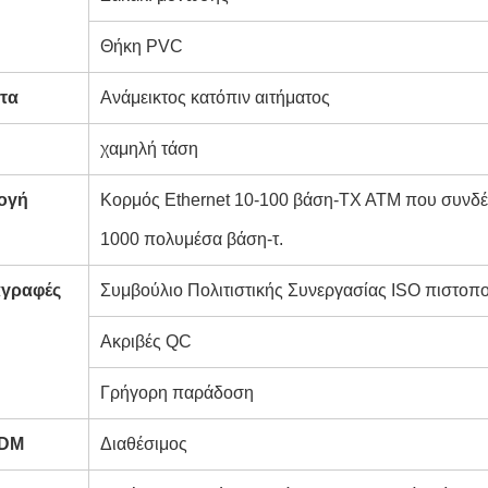
Θήκη PVC
τα
Ανάμεικτος κατόπιν αιτήματος
χαμηλή τάση
ογή
Κορμός Ethernet 10-100 βάση-TX ATM που συνδέ
1000 πολυμέσα βάση-τ.
αγραφές
Συμβούλιο Πολιτιστικής Συνεργασίας ISO πιστοπ
Ακριβές QC
Γρήγορη παράδοση
DM
Διαθέσιμος