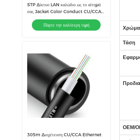
STP Δίκτυο LAN καλώδιο ως το αίτημά
σας Jacket Color Conduct CU/CCA
για σταθερή απόδοση δικτύου
Πάρτε την καλύτερη τιμή
Χρώμα
Τάση
Εφαρμ
Προδι
OEM/O
305m Διοχέτευση CU/CCA Ethernet