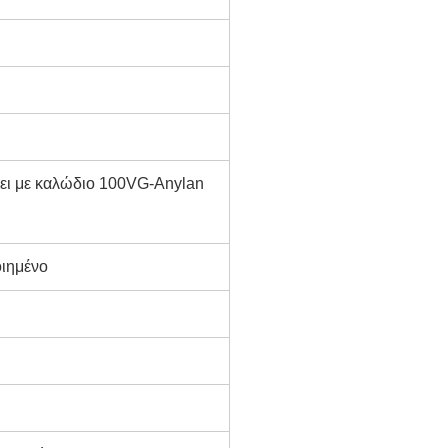
ει με καλώδιο 100VG-Anylan
οιημένο