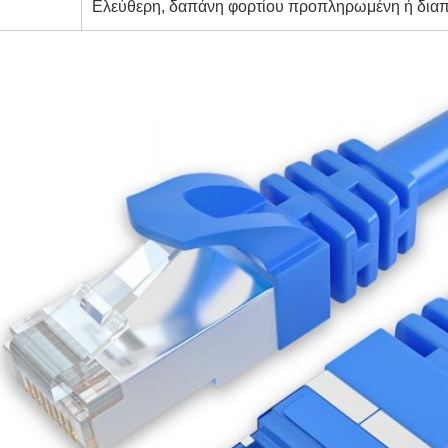
Ελεύθερη, δαπάνη φορτίου προπληρωμένη ή δια