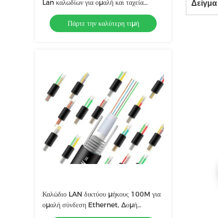
Lan καλωδίων για ομαλή και ταχεία
Δείγμα
μεταφορά δεδομένων
Πάρτε την καλύτερη τιμή
Καλώδιο LAN δικτύου μήκους 100M για
ομαλή σύνδεση Ethernet, Δομή
συστραμμένου ζεύγους 4P