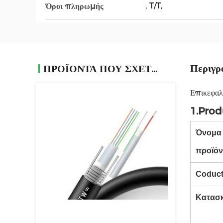
, T/T,
Όροι πληρωμής
Περιγρ
ΠΡΟΪΌΝΤΑ ΠΟΥ ΣΧΕΤΊΖΟΝΤΑΙ
Επικεφαλ
1.Prod
Όνομα
προϊό
Coduct
Κατασ