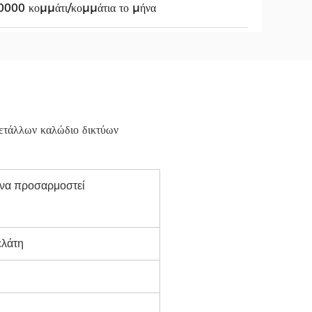
000 κομμάτι/κομμάτια το μήνα
τάλλων καλώδιο δικτύων
 να προσαρμοστεί
ελάτη