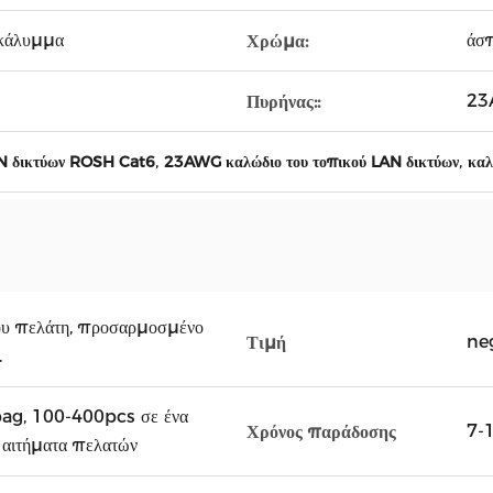
 κάλυμμα
άσπ
Χρώμα:
23
Πυρήνας::
,
,
AN δικτύων ROSH Cat6
23AWG καλώδιο του τοπικού LAN δικτύων
καλ
ου πελάτη, προσαρμοσμένο
ne
Τιμή
.
bag, 100-400pcs σε ένα
7-1
Χρόνος παράδοσης
, αιτήματα πελατών