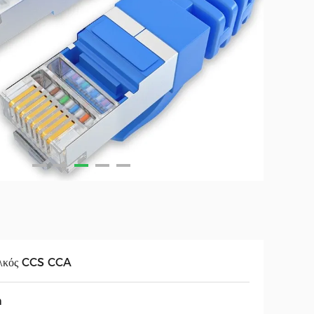
λκός CCS CCA
m